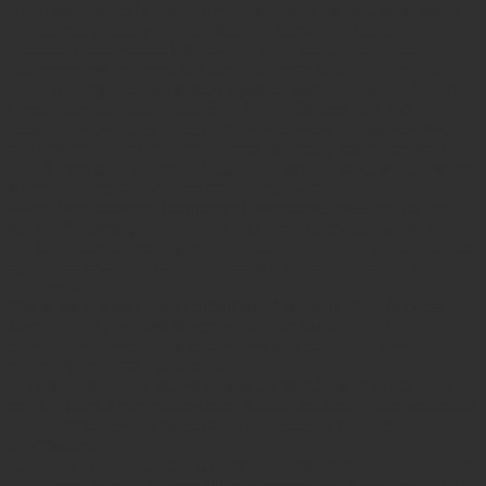
Vietnam, tendrá la oportunidad de saborear una variedad de
deliciosos platos y especialidades locales. La cocina de Ben
Tre está fuertemente influenciada por las abundantes
plantaciones de coco, los ríos y la tierra fértil de la región.
Aquí son algunos alimentos y platos para probar en Ben Tre:
: Ben Tre es famoso por sus
Caramelos de coco (Kẹo)
caramelos de coco. Estos dulces suaves y pegajosos están
hechos con leche de coco fresca, azúcar y varios aromas.
Puede visitar los talleres locales de dulces para ver cómo se
hacen y comprar algunos como recuerdo.
: este sabroso panqueque vietnamita está hecho con
Bánh
harina de arroz y relleno con una mezcla de camarones,
cerdo, brotes de soja y hierbas aromáticas. Por lo general, se
sirve con hojas de lechuga fresca y papel de arroz para
envolverlo.
: la proximidad de Ben Tre a la costa
Mariscos a la parrilla
hace que el pescado fresco sea abundante. Pruebe
camarones, pescado y calamares a la parrilla, a menudo
servidos con una salsa picante.
: esta es una sopa de fideos popular en la
Hủ Tiếu Bến Tre
región, hecha con caldo claro, fideos de arroz y una variedad
de condimentos como camarones, cerdo y hierbas
aromáticas.
: esta panadería local es conocida por sus
Bánh Mì Hòa Phát
deliciosos bánh mì (bocadillos vietnamitas). No se pierda el