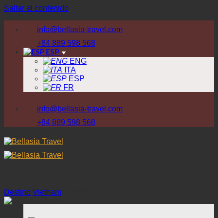
Saltar al contenido
info@bellasia-travel.com
+84 889 598 568
ESP
ENG
ITA
ESP
FR
info@bellasia-travel.com
+84 889 598 568
¿PORQUE NOSOTROS?
Destino
/
Vietnam
/
Ben Tre
DESTINO