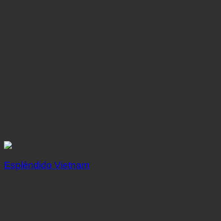
4.0
Espléndido Vietnam
Explora las vibrantes calles y sitios históricos de Hanoi,
luego al final del día sumérgete en un ambiente encantador,
donde los artistas dan vida a pequeñas marionetas que
bailan sobre el agua, narrando fascinantes historias de la
cultura vietnamita. Tam Coc, una maravilla natural conocida