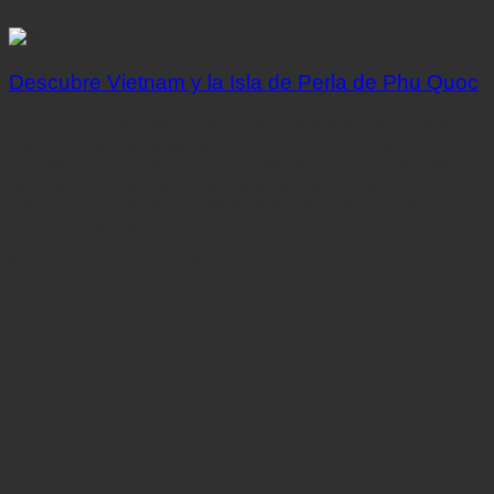
5.0
Descubre Vietnam y la Isla de Perla de Phu Quoc
– Explorará las bulliciosas calles y los sitios históricos de
Hanói, donde las antiguas tradiciones se mezclan con la
vida moderna. – Sapa que tiene las montañas neblinosas y
las vibrantes culturas de las tribus de las colinas es una
auténtica joya en las tierras altas del norte de Vietnam. –
Explorará la magnífica Tam
$...
/ Per Person
11 -15 días