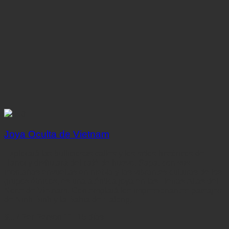
5.0
Joya Oculta de Vietnam
Explorará las bulliciosas calles y los sitios históricos de
Hanoi y disfrutará del café de huevo. Sapa, con sus
montañas envueltas en niebla y las vibrantes culturas de los
grupos étnicos, es una aténtica joya en las Tierras Altas del
Norte de Vietnam. Contemplará los impresionantes paisajes
de Ninh Binh y la Bahía de Halong,
$...
/ Per Person
11 -15 días