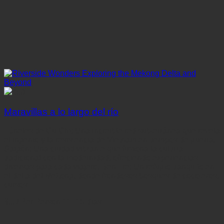
5.0
Maravillas a lo largo del río
Túneles de Cu Chi: Una increíble red subterránea que revela
el ingenio y la resistencia de Vietnam en tiempos de guerra.
Saigón: Una ciudad vibrante que fusiona la cultura
tradicional con la modernidad, ofreciendo experiencias
diversas para cada viajero. Ben Tre: Un refugio tranquilo en
el delta del Mekong, donde frondosos bosques de cocoteros,
cursos
$...
/ Per Person
11 -15 días