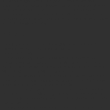
actividades agrícolas de la región, considere visitarla
durante la temporada de lluvias, cuando el delta del Mekong
está más animado. Tenga en cuenta que los patrones
meteorológicos pueden variar de un año a otro, así que es
buena idea verificar las condiciones meteorológicas actuales
antes de planificar su viaje.
2. Cómo llegar a Ben Tre
Para llegar a Ben Tre, puedes seguir estas opciones de
transporte según tu ubicación de partida:
Desde Ho Chi Minh:
: hay varias compañías de autobuses que
• En autobús
operan desde la ciudad de Ho Chi Minh a Ben Tre. Puede
tomar un autobús directo desde la estación de autobuses de
Mien Dong en Ho Chi Minh City a Ben Tre.
: alquilar un coche o tomar un taxi es una opción
• En coche
conveniente. El viaje dura aproximadamente de 2 a 3 horas,
dependiendo de las condiciones del tráfico.
: si le gustan los paseos en moto, puede alquilar
• En moto
una moto en Ho Chi Minh City e ir a Ben Tre. Asegúrese de
tener una licencia válida y usar ropa de seguridad adecuada.
Desde Can Tho:
: los autobuses van desde Can Tho a Ben Tre.
• En autobús