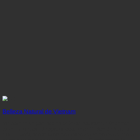
5.0
Belleza Natural de Vietnam
Vietnam es un país rico en bellezas naturales. Ofrecemos
tours en Vietnam de aproximadamente 11 días de Norte a
Sur. – Hanói, donde la historia milenaria se entrelaza con la