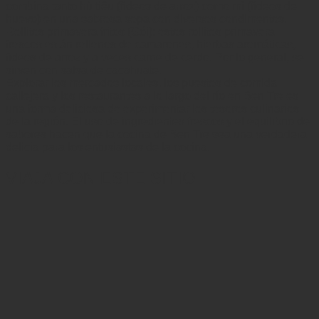
combina tanto hủ tiếu (fideos de arroz) como mì (fideos de
huevo) en una sabrosa sopa con diversos condimentos.
Rollitos primavera fritos (Gỏi): estos rollitos primavera
frescos están rellenos de camarones, hierbas aromáticas,
fideos de arroz y a veces carne de cerdo. Por lo general, se
sirven con salsa de cacahuate.
Explorar los mercados locales, los puestos de comida
callejera y los restaurantes a lo largo del río en Ben Tre es
una forma deliciosa de experimentar los tesoros culinarios
de la región. El uso de ingredientes frescos y el equilibrio de
sabores hacen que la cocina de Ben Tre sea una verdadera
delicia para los entusiastas de la cocina.
VIAJA CON ESTE SITIO