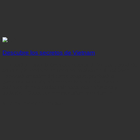
5.0
Descubre los secretos de Vietnam
– Llegará a Hanoi, la fascinante capital de Vietnam, donde lo
antiguo y lo moderno se unen en un abrazo cultural único.
Explorará las calles del casco antiguo, pruebará la
gastronomía local y déjese envolver por el ambiente
auténtico de esta ciudad milenaria, rica en historia y
tradición. – Sapa, con sus montañas envueltas en
$...
/ Per Person
11 -15 días