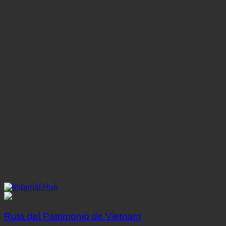
como la «Bahía de Ha Long en la tierra», donde
$...
/ Per Person
8 - 10 días
5.0
Ruta del Patrimonio de Vietnam