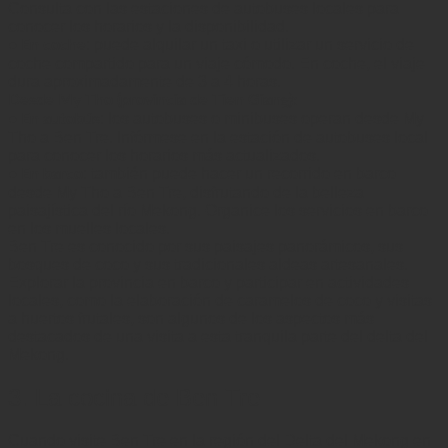
Consulta con las estaciones de autobuses locales para
conocer los horarios y la disponibilidad.
: puede alquilar un taxi o utilizar un servicio de
• En coche
coche compartido para un viaje cómodo. En coche, el viaje
dura aproximadamente de 3 a 4 horas.
Desde My Tho (provincia de Tien Giang):
: los autobuses o minibuses operan desde My
• En autobús
Tho a Ben Tre. Infórmese en la estación de autobuses local
para conocer los horarios más actualizados.
: también puede hacer un recorrido en barco
• En barco
desde My Tho a Ben Tre, disfrutando de la belleza
paisajística del río Mekong. Organice los servicios en barco
en los muelles locales.
Ben Tre es conocido por sus paisajes panorámicos, sus
bosques de coco y sus tradicionales aldeas artesanales.
Explorar la provincia en barco y participar en actividades
locales, como la elaboración de caramelos de coco y visitas
a huertos frutales, son algunos de los aspectos más
destacados de una visita a esta tranquila parte del delta del
Mekong.
3. La cocina de Ben Tre
Cuando visite Ben Tre en la región del Delta del Mekong en