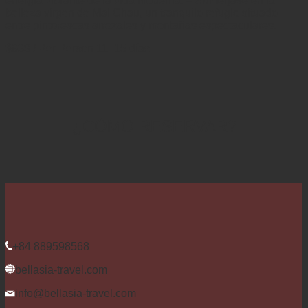
energía vibrante de la vida moderna. – Sumérjase en la
belleza virgen de Mai Chau, un tranquilo refugio situado
entre pintorescas arrozales y montañas espectaculares.
$938
/ Per Person
11 -15 días
¿CÓMO RESERVAR?
+84 889598568
bellasia-travel.com
info@bellasia-travel.com