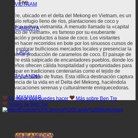
Ben Tre
VIETNAM
Ben Tre, ubicado en el delta del Mekong en Vietnam, es un
tranquilo refugio lleno de ríos, plantaciones de coco y
auténtica cultura vietnamita. A menudo llamado la «capital
CAMBOYA
del coco de Vietnam», es famoso por su exuberante
vegetación y productos a base de coco. Los visitantes
pueden hacer recorridos en bote por los sinuosos cursos de
agua, explorar bulliciosos mercados locales y presenciar la
LAOS
tradicional producción de caramelos de coco. El paisaje de
Ben Tre está salpicado de encantadores pueblos, donde los
lugareños ofrecen cálida hospitalidad y oportunidades para
participar en tradiciones centenarias como el tejido de
TAILANDIA
esteras y el cultivo de frutas. Esta idílica destinación captura
la esencia de la vida en el Delta del Mekong, haciéndola
unas vacaciones serenas y culturalmente enriquecedoras.
MYANMAR
Lo mejor que puedes hacer
Más sobre Ben Tre
Viajes de Ben Tre
VIAJE
CONTACTO
Explora los talleres de caramelos de coco
PROMOCIÓN
FEEDBACK
Visite los talleres locales de caramelos de coco para
BLOG
presenciar el tradicional proceso de elaboración de esta
VIAJE A MEDIDA
deliciosa sorpresa.