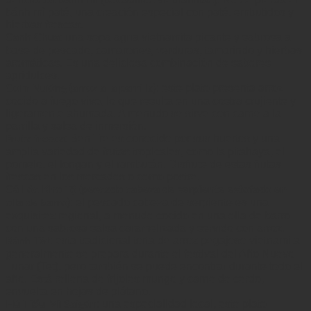
bánh mì paté, una creación especial con paté, embutidos y
hierbas frescas.
: una sopa agria vietnamita picante y sabrosa a
Canh Chua
base de pescado, camarones, verduras, tamarindo y hierbas
aromáticas. Es una deliciosa combinación de sabores
agridulces.
: este plato presenta arroz
Cơm Nướng (arroz a la parrilla)
cocido a fuego vivo, lo que resulta en una costra crujiente y
ligeramente ahumada. A menudo se sirve con carne a la
parrilla y salsa de inmersión.
: Ben Tre es conocido por sus huertos y una
Fruta fresca
amplia variedad de frutas tropicales, como la pitahaya, el
pomelo, el longan y el rambután. Disfrute de estas frutas
frescas en los mercados o como postre.
Cá Lóc Kho Tộ (pescado cabeza de serpiente estofado en
: el pescado cabeza de serpiente es una
olla de barro)
exquisitez regional, a menudo cocido en una olla de barro
con una sabrosa salsa caramelizada y servido con arroz.
: esta tradicional torta de arroz pegajoso vietnamita
Bánh Tét
generalmente se prepara durante el festival del Año Nuevo
Lunar (Tet), pero también se puede encontrar durante todo el
año. Está rellena de frijoles mungo y carne de cerdo,
envuelta en hojas de plátano.
: una especialidad local, este plato
Hủ Tiếu Mì Saigón