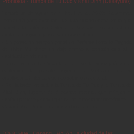
Prohibida - Tumba de Tu Duc y Khai Dinh (Desayuno)
Tomará un desayuno en el hotel. A las 08:00: Pasaremos 
todo el día parra explorar Hue, una ciudad encantadora que 
muestra la auténtica historia de Vietnam con su antigua 
ciudadela imperial y rico patrimonio cultural.

- Un paseo en sampan por el río Perfume hasta la Pagoda 
de Thien Mu ofrece un viaje sereno al corazón cultural y 
espiritual de Vietnam.

- Una visita a la Ciudadela de Hue le sumergirá en el 
esplendor del pasado imperial de Vietnam, con su 
arquitectura histórica y su rico patrimonio cultural.

- Por la tarde, visitará a la Tumba de Tu Duc y la Tumba de 
Khai Dinh, lugares de descanso serenos que reflejan el 
espíritu pacífico y contemplativo del emperador homónimo. 

Cenará libre. Pernoctaremos en hotel en Hue.
Día 9: Hue - Danang - Hoi An, la ciudad de las