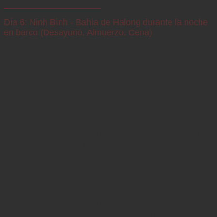
Día 6: Ninh Bình - Bahía de Halong durante la noche
en barco (Desayuno, Almuerzo, Cena)
Tomará un desayuno en el hotel. Saldremos desde Ninh 
Bình hacia la mundialmente famosa Bahía de Halong, "el 
Dragón Descendente", con un viaje de aproximadamente 3,5 
horas. La bahía de Halong es conocida como Patrimonio de 
la Humanidad por la UNESCO y cautiva con sus aguas 
verde esmeralda, miles de islas de piedra caliza y 
encantadores paseos en barco.

- Abordará el barco para un crucero inolvidable. Al pasar una 
noche en un barco en la bahía de Halong, podrá flotar bajo 
las estrellas rodeado de la impresionante belleza de los 
acantilados de piedra caliza kárstica y las aguas tranquilas. 
Podrá disfrutar de diversas actividades como kayak, 
natación, exploración de cuevas y disfrutar de mariscos 
frescos mientras admiras el impresionante paisaje.

- La cena se servirá a bordo con deliciosos mariscos locales, 