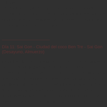
culturas.

- Visitará al Templo de Thien Hau, también conocido como 
"Templo de la Dama Celestial", para admirar sus adornos 
ornamentales y espirales de incienso. Cenará libre. 
Pernoctaremos en hotel en Saigón.
Día 11: Sai Gon - Ciudad del coco Ben Tre - Sai Gon
(Desayuno, Almuerzo)
Iniciará su día con el desayuno en el hotel. Luego, diríjase a 
Ben Tre, donde llegará alrededor de las 10:00 am.

- Disfrutará de un paseo en barco por el río Mekong y 
descubrirá actividades locales como la fabricación de 
ladrillos y talleres de coco. Visitará los arroyos Cai Son y 
Nhan Thanh y admirará la fabricación de esteras por parte 
de familias locales. Tendrá la oportunidad de dar un breve 
paseo en bicicleta o en tuk-tuk (una motocicleta que puede 