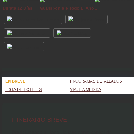
Durata 12 Días
Va Disponible Todo El Año
...
Actividades Aventureras
Viajes en Barco
Paseos Normales
Soft Trekking
Viajes en Tren
EN BREVE
PROGRAMAS DETALLADOS
LISTA DE HOTELES
VIAJE A MEDIDA
ITINERARIO BREVE
Día 1
: Llegada a Hanoi, la fascinante capital de