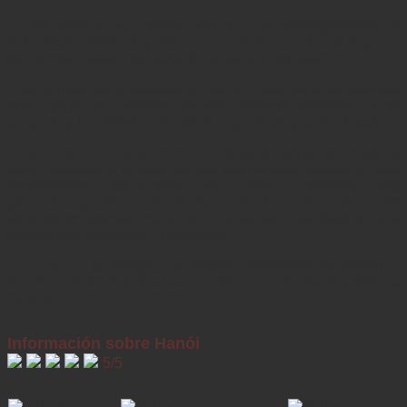
– Descubrirá la rica historia real de
Hue
, sumergiéndose en
sus ruinas históricas y vibrantes tradiciones culturales que le
dan a esta ciudad una atmósfera única y fascinante.
– Sumérjase en el encanto de
Hoi An
, una perla de Vietnam
que captura su corazón con sus coloridas linternas, calles
antiguas y la atmósfera romántica que impregna la ciudad.
–
Ben Tre
, el corazón verde del delta del Mekong, donde la
vida transcurre a lo largo de sus fascinantes canales y entre
exuberantes plantaciones de cocos. Explorará esta
pintoresca provincia de Vietnam, donde la rica cultura del
Mekong se fusiona con la belleza natural, brindándose una
experiencia auténtica e inolvidable.
–
Sai Gon
, la enérgica y vibrante metrópolis de Vietnam,
donde la modernidad urbana se mezcla con una rica historia
cultural.
Información sobre Hanói
5/5