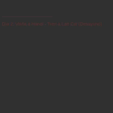
tiempo libre para relajarse y pasar la noche en Hanoi.
Día 2: Visita a Hanoi - Tren a Lao Cai (Desayuno)
Tomará un desayuno en el hotel. Descubrirá de la capital 
Hanoi. Hanoi es una ciudad fascinante donde las antiguas 
tradiciones se mezclan con la vida moderna.

- Visitaremos el Mausoleo de Ho Chi Minh (cerrado los lunes 
y viernes), la Plaza Ba Dinh donde Ho Chi Minh leyó la 
Declaración de Independencia el 2 de septiembre de 1945, 
la Casa de Estacas de Ho Chi Minh, una modesta casa 
sobre estacas donde vivió desde 1958 hasta su muerte en 
1969, y la Pagoda de un Solo Pilar construida sobre un 
único pilar de piedra rodeado por un estanque de loto, que la 
convierte en un lugar pintoresco para los visitantes.

- Luego, iremos al "Templo de la Literatura”, un símbolo de la 
educación. El Templo de la Literatura de Hanoi es un 
histórico templo confuciano y también la primera universidad 