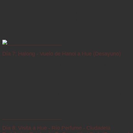
con otras opciones disponibles. Pasará la noche en el barco.

- Nota: El itinerario y programa del crucero pueden cambiar 
según el crucero seleccionado, el clima y las condiciones 
operativas.
Día 7: Halong - Vuelo de Hanoi a Hue (Desayuno)
Tomará un desayuno a bordo. Después del desayuno, 
continuaremos el crucero por los impresionantes paisajes de 
la bahía. Después del desembarco, trasladaremos al 
aeropuerto de Noi Bai para el vuelo a Hue. A la llegada a 
Hue, trasladaremos al hotel y check-in. Cenará libre. 
Pernoctaremos en hotel en Hue.
Día 8: Visita a Hue - Río Perfume - Ciudadela