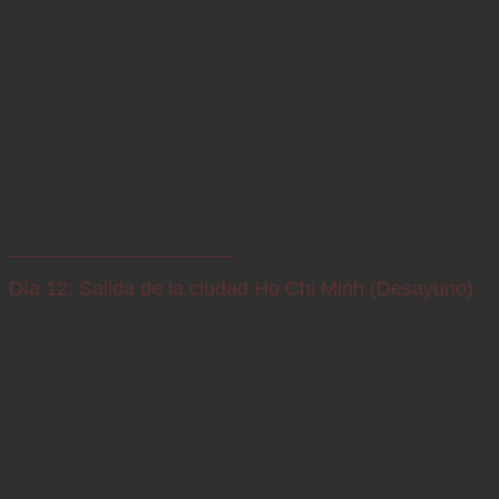
llevar hasta 6 pasajeros) para explorar el campo y visitar una 
familia especializada en tejido de esteras.

- El almuerzo se sirve en un restaurante local que ofrece 
platos auténticos y típicos.

- Por la tarde, explorará el río Palm en una pequeña 
embarcación a remo y regresará a la ciudad de Ben Tre a lo 
largo del río Cai Coi. Luego, regresará a Sai Gon. Pernoctará 
en el hotel.
Día 12: Salida de la ciudad Ho Chi Minh (Desayuno)
Disfrutará del desayuno en el hotel y aprovechará su tiempo 
libre para explorar el centro de la ciudad con compras o 
actividades de ocio. Cuando sea hora de partir, nuestro 
conductor le llevará al aeropuerto de la ciudad Ho Chi Minh. 
Pone fin a su inolvidable viaje de 12 días por Vietnam.