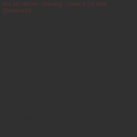
Día 10: Hoi An - Danang - Vuelo a Sai Gon
(Desayuno)
Tomará un desayuno en el hotel. Trasladaremos al 
aeropuerto de Danang para el vuelo a Sai Gon, también 
conocida como Ciudad Ho Chi Minh. Es una vibrante 
metrópolis de Vietnam que combina una atmósfera urbana 
dinámica con un rico patrimonio histórico.

- Por la tarde, visitará a la Oficina de Correos Central 
diseñada por Gustave Eiffel y la Catedral de Notre Dame, 
inspirada en el modelo de París.

- Luego, visitará al Museo de los Vestigios de la Guerra, que 
narra la historia de la Guerra de Vietnam a través de 
imágenes y artefactos de la época.

- Continuará el viaje por la ciudad con una visita al Distrito 5, 
antiguamente conocido como Cho Lon (Gran Mercado) y 
también llamado Chinatown. Es un barrio animado y 
bullicioso de la Ciudad Ho Chi Minh, que es lleno de 
mercados coloridos, templos históricos y una rica mezcla de 