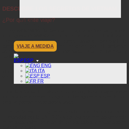
DESCUBRE LOS SECRETOS DE VIETNAM
¿Por qué este viaje?
VIAJE
CONTACTO
– Llegará a
Hanoi
, la fascinante capital de Vietnam, donde
PROMOCIÓN
lo antiguo y lo moderno se unen en un abrazo cultural único.
FEEDBACK
Explorará las calles del casco antiguo, pruebará la
BLOG
gastronomía local y déjese envolver por el ambiente
VIAJE A MEDIDA
auténtico de esta ciudad milenaria, rica en historia y
tradición.
ESP
ENG
–
Sapa
, con sus montañas envueltas en niebla y sus
ITA
vibrantes culturas de las tribus montañesas, es una
ESP
verdadera joya en las tierras altas del norte de Vietnam.
FR
– Explorará el magnífico
Tam Coc
, a menudo conocido
como la «Bahía de Halong en la tierra», donde majestuosas
formaciones rocosas emergen de las aguas serenas, lo que
crea un paisaje encantador y único.
–
La bahía de Halong
es conocida como Patrimonio de la
Humanidad por la UNESCO y cautiva con sus aguas verde
esmeralda, miles de islas de piedra caliza y encantadores
paseos en barco.