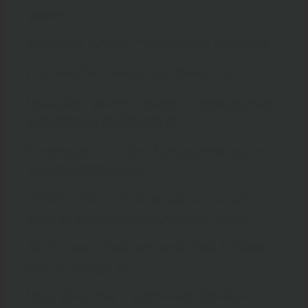
Vietnam
Día 2
: Visita a Hanoi – Tren a Lao Cai (Desayuno)
Día 3
: Lao Cai – Visita a Sapa (Desayuno)
Día 4
: Sapa – Bac Ha – Lao Cai – Regreso a Hanoi
en limusina grupal (Desayuno)
Día 5
: Hanoi – Ninh Binh, “Bahía de Halong en el
continente” (Desayuno)
Día 6
: Ninh Bình – Bahía de Halong durante la
noche en barco (Desayuno, Almuerzo, Cena)
Día 7
: Halong – Vuelo de Hanoi a Hue, la ciudad
imperial (Desayuno)
Día 8
: Visita a Hue – Río Perfume – Ciudadela