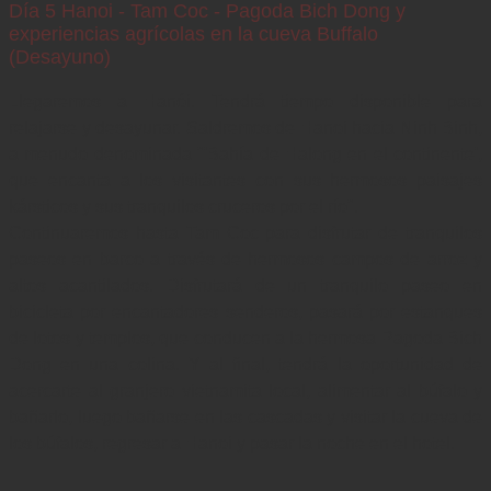
Día 5 Hanoi - Tam Coc - Pagoda Bich Dong y
experiencias agrícolas en la cueva Buffalo
(Desayuno)
Llegaremos a Hanói. Tendrá tiempo disponible para 
relajarse y desayunar. Saldremos de Hanoi hacia Ninh Binh, 
a menudo denominada "'Bahía de Halong en el continente', 
que encanta a los visitantes con sus hermosos paisajes 
kársticos y sus tranquilos cruceros por el río".

Continuaremos hasta Tam Coc para disfrutar de tranquilos 
paseos en barco a través de hermosos campos de arroz y 
altos acantilados. Disfrutará de un tranquilo paseo en 
bicicleta por encantadores senderos, pasará por estanques 
de lotos y templos, que conducen a la hermosa Pagoda Bich 
Dong en una colina. Y al final, tendrá la oportunidad de 
acercarte al granjero vietnamita local, alimentar al búfalo y 
bañarlo, luego bañarse en las cascadas y visitar la cueva de 
los búfalos, regresar a Hanoi y pasar la noche en el hotel. 