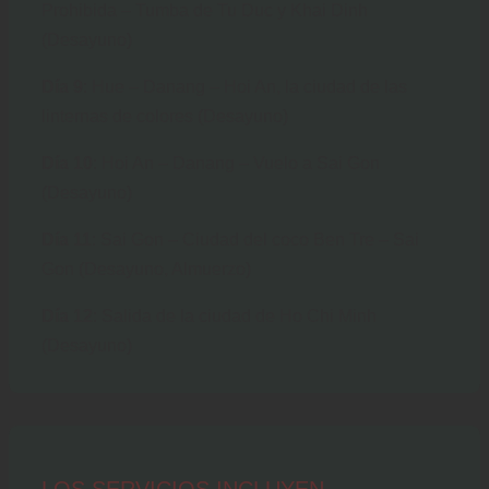
Prohibida – Tumba de Tu Duc y Khai Dinh
(Desayuno)
Día 9
: Hue – Danang – Hoi An, la ciudad de las
linternas de colores (Desayuno)
Día 10
: Hoi An – Danang – Vuelo a Sai Gon
(Desayuno)
Día 11
: Sai Gon – Ciudad del coco Ben Tre – Sai
Gon (Desayuno, Almuerzo)
Día 12
: Salida de la ciudad de Ho Chi Minh
(Desayuno)
LOS SERVICIOS INCLUYEN