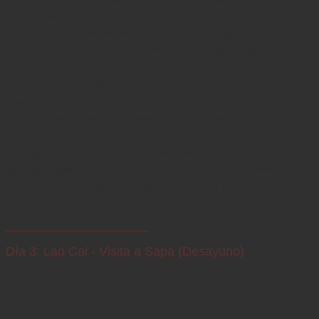
de Vietnam.

- Por la tarde, visitaremos el renombrado Museo Etnográfico 
(cerrado los lunes), que nos ofrece una visión de las 
diferentes culturas de Vietnam y la vida de su gente.

Concluiremos la visita a la ciudad en el Barrio Antiguo de 
Hanoi, un barrio histórico y encantador que los transportará 
en el tiempo. Este pintoresco Barrio Antiguo de Hanoi es el 
corazón palpitante de la ciudad, donde la antigua cultura 
vietnamita se fusiona armoniosamente con la vibrante y 
moderna atmósfera de hoy. Por la noche, saldremos en tren 
hacia Lao Cai. Pernoctaremos a bordo del tren.
Día 3: Lao Cai - Visita a Sapa (Desayuno)
- Llegaremos a Lao Cai alrededor de las 6:00 y luego 
recorreremos otros 40 kilómetros en automóvil privado hasta 
Sapa.
