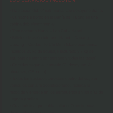
• Habitación doble/matrimonial con desayuno diario.
• 01 noche a bordo en la Bahía de Halong en una
cabina doble/matrimonial
• Tren nocturno Hanoi – Lao Cai – Hanoi
• Billetes de avión internos: Hanói – Danang,
Danang – Ciudad Ho Chi Minh (clase económica,
incluidos 20 kg de equipaje facturado y 7 kg de
equipaje de mano por persona y todas las tasas)
• Comidas según el itinerario (C: desayuno, A:
almuerzo, CE: cena)
• Todos los traslados terrestres dentro del viaje en
vehículos con aire acondicionado, incluida la
recogida y entrega en los aeropuertos en los días de
llegada y salida.
• Guía turística que habla italiano. Otros idiomas
disponibles bajo petición.