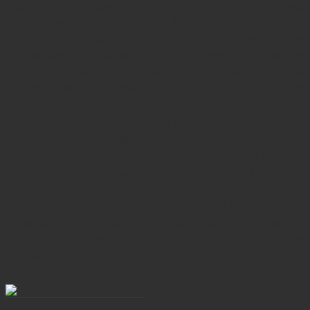
reúnen para intercambiar productos. Pasará 2 horas para 
explorar las diversas secciones llenas de artículos locales 
como especias, verduras, artesanías y más. Disfrutaremos 
de una atmósfera animada y conoceremos a la gente del 
lugar. El mercado está animado desde la mañana hasta la 
hora del almuerzo. Después, regresaremos a la estación de 
Lao Cai para tomar la limusina de grupo a Hanoi. 
Llegaremos a Hanoi por la tarde y pernoctaremos en el hotel.

Nota: Si no es domingo, podremos ajustar el programa, 
visitaremos otro mercado o la aldea de Cat Cat, y la montaña 
Ham Rong, una joya panorámica en Sapa que le ofrecerá 
vistas espectaculares de las montañas circundantes y una 
experiencia emocionante entre jardines floridos y senderos 
encantadores. Explorará su belleza única y déjese cautivar 
por la magia de este encantador lugar en el corazón de 
Vietnam.