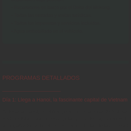
• Excursiones en barco por el Delta del Mekong.
• Todas las entradas y visitas turísticas.
• Todos los impuestos y servicios incluidos.
• Agua embotellado en el vehículo.
PROGRAMAS DETALLADOS
Día 1: Llega a Hanoi, la fascinante capital de Vietnam
Al llegar a Hanoi, en el Aeropuerto Internacional de Noi Bai, 
será recibido por nuestra guía y conductor, quienes le 
acompañarán al hotel en el centro de la ciudad. Tendrá 