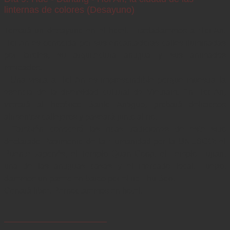
linternas de colores (Desayuno)
Tomará un desayuno en el hotel. Trasladaremos a Hoi An. 
Hoi An es conocida por sus encantadoras calles iluminadas 
por faroles, su arquitectura antigua y sus animados 
mercados.

- Una visita a Hoi An es imprescindible porque muestra la 
esencia de la diversidad cultural de Vietnam. En Hoi An, 
visitará al histórico Barrio Antiguo, probará deliciosos 
alimentos callejeros y paseará junto al río.

- También conocerá las ricas tradiciones de este sitio 
declarado Patrimonio de la Humanidad por la UNESCO: el 
Puente Japonés, el Templo Quan Cong, el Templo Fujian, 
una de las antiguas casas y el mercado local. Luego, 
daremos un paseo en barco por el río Thu Bon. 

Cenará libre. Pernoctaremos en hotel. 