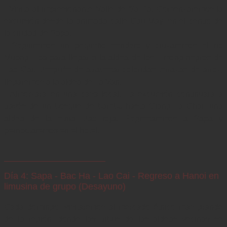
- Visita al impresionante Valle de Sa Pa. Comenzaremos la 
excursión desde la animada calle Cau May, en el centro de 
la ciudad de Sapa.

- Seguiremos un pequeño sendero y cruzaremos el río 
Muong Hoa para llegar a la aldea de los Hmong negros de 
Lao Cai. Después de atravesar coloridas terrazas de arroz, 
llegaremos a la aldea de Ta Van.

- Almorzará en una casa local. La excursión continuará a 
través de un bosque de bambú hasta Giang Ta Chai, una 
aldea de la etnia Dao roja. Regresaremos a Sapa y 
pernoctaremos en el hotel.
Día 4: Sapa - Bac Ha - Lao Cai - Regreso a Hanoi en
limusina de grupo (Desayuno)
Cada domingo, visitaremos al mercado étnico más grande 
de la región, donde las tribus de las aldeas vecinas se 