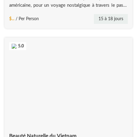
américaine, pour un voyage nostalgique à travers le passé
de la ville. – Duong Lam : Un village vietnamien historique
$...
/ Per Person
15 à 18 jours
présentant des maisons anciennes et un riche patrimoine
culturel. – Pu Luong : Une réserve naturelle
5.0
Beauté Naturelle du Vietnam