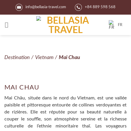
Skip
info@bellasia-travel.com
+84 889 598 568
to
content
FR
Destination
/
Vietnam
/
Mai Chau
MAI CHAU
Mai Châu, située dans le nord du Vietnam, est une vallée
paisible et pittoresque entourée de collines verdoyantes et
de rizières. Elle est réputée pour sa beauté naturelle à
couper le souffle, son atmosphère sereine et la richesse
culturelle de l’ethnie minoritaire thaï. Les voyageurs