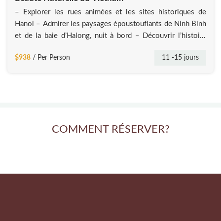
– Explorer les rues animées et les sites historiques de
Hanoi – Admirer les paysages époustouflants de Ninh Binh
et de la baie d’Halong, nuit à bord – Découvrir l’histoire
impériale de Hue et flâner dans les charmantes rues de Hoi
$938
/ Per Person
11 -15 jours
An – S’immerger dans la beauté du delta du Mékong à Ben
Tre, et
COMMENT RÉSERVER?