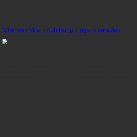
Sihanouk Ville – Koh Rong: Fuga in paradiso
Novembre 29, 2023
🏝️ Fuga in paradiso: Da Sihanoukville a Koh Rong – La
Vostra Fuga dall’Isola Cambogiana per eccellenza! 🌅🌴
Benvenuti nel paradiso tropicale di Sihanoukville e sulle
coste incontaminate di Koh Rong! Intraprendete un viaggio
indimenticabile dove le acque turchesi incontrano spiagge
dorate e la cultura vibrante si intreccia con la tranquillità.
Ecco perché questa avventura