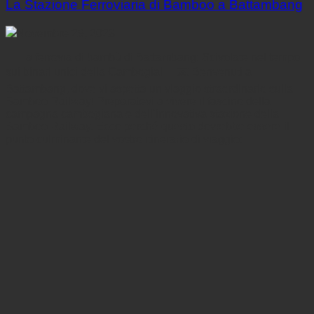
La Stazione Ferroviaria di Bamboo a Battambang
Novembre 29, 2023
🚂 La ferrovia di bambù di Battambang: Scivolate nel tempo
sui binari unici della Cambogia! 🎋🛤️ Benvenuti a
Battambang, dove vi aspetta un viaggio straordinario sulla
Bamboo Railway! Preparatevi a vivere il fascino della
campagna cambogiana e dell’innovativa stazione della
Bamboo Railway. Ecco perché questo dovrebbe essere il
punto culminante del vostro itinerario di viaggio: