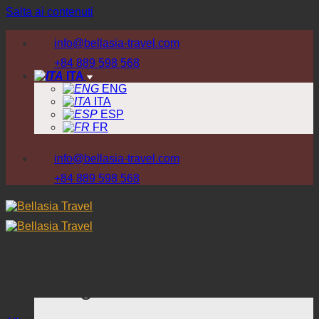
Salta ai contenuti
info@bellasia-travel.com
+84 889 598 568
ITA
ENG
ITA
ESP
FR
info@bellasia-travel.com
+84 889 598 568
PERCHE NOI
Cambogia
DESTINAZIONE