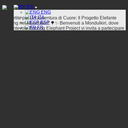
ITA
Novembre 29, 2023
ENG
ITA
🐘 Partite per Un’avventura di Cuore: Il Progetto Elefante
ESP
Bunong nel Mondulkiri! 🌳✨ Benvenuti a Mondulkiri, dove
FR
l’incantevole Bunong Elephant Project vi invita a partecipare
a un viaggio significativo con creature maestose e un
impegno di conservazione dedicato. Ecco perché la vostra
prossima avventura dovrebbe essere incentrata su questi
giganti gentili: 1. Incontri etici con