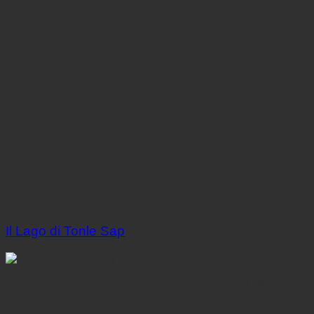
Il Lago di Tonle Sap
Novembre 29, 2023
🌊 Lago Tonle Sap: Svelare il Cuore Pulsante del Mondo
Acquatico della Cambogia! 🌴⛵ Intraprendete un viaggio