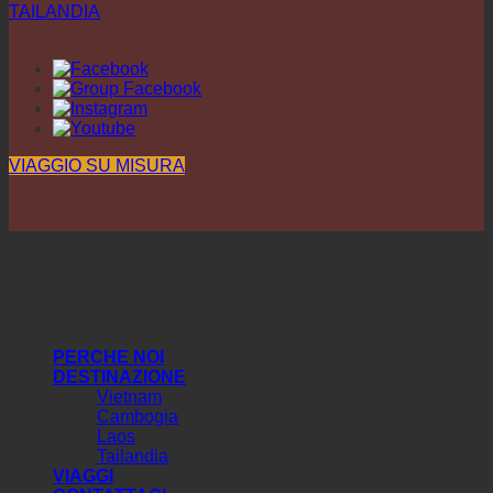
TAILANDIA
VIAGGIO SU MISURA
Il company è registrato con il numero 0110457624 presso il
Dipartimento di Pianificazione e Investimenti di Hanoi.
Licenza di tour operator n. 01-2442/2023 /CDLQGVN-GP
LHQT approvata dall'Amministrazione del turismo del
Vietnam.
PERCHE NOI
DESTINAZIONE
Vietnam
Cambogia
Laos
Tailandia
VIAGGI