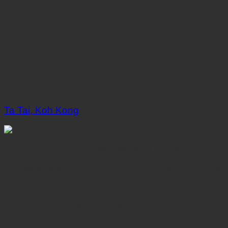
Ta Tai, Koh Kong
Novembre 29, 2023
🌿 Ta Tai, Koh Kong: Un’oasi Nascosta vi Aspetta – La vostra
Eco-Avventura Cambogiana! 🌅🚣‍♂️ Scoprite la bellezza
incontaminata di Ta Tai, nel cuore di Koh Kong, in Cambogia.
Questa gemma nascosta vi invita a immergervi
nell’abbraccio della natura, dove vi attendono paesaggi
lussureggianti, acque serene e avventure eco-compatibili.
Ecco perché Ta Tai dovrebbe essere