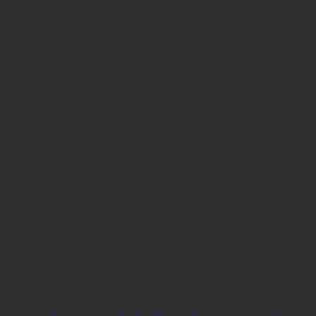
ipnotico nel lago Tonle Sap, dove il flusso e il riflusso della
vita rispecchiano il battito ritmico del vibrante mondo
acquatico della Cambogia. Ecco perché il Tonle Sap
dovrebbe essere la vostra prossima destinazione: 1. Villaggi
galleggianti 🏡🚤: