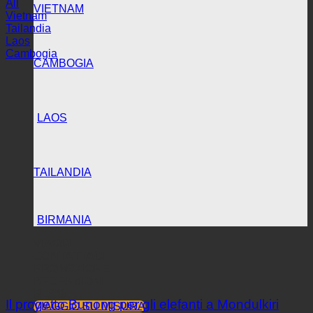
All
VIETNAM
Vietnam
Tailandia
Laos
Cambogia
CAMBOGIA
LAOS
TAILANDIA
BIRMANIA
VIAGGI
CONTATTACI
PROMOZIONE
RECENSIONI
BLOG
Il progetto Bunong per gli elefanti a Mondulkiri
VIAGGIO SU MISURA