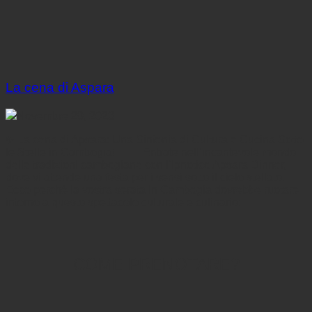
La cena di Aspara
Novembre 29, 2023
✨ La cena di Apsara: Una Sinfonia di Cultura e Cucina Sotto
le Stelle in Cambogia! 🌌🍛 Entrate nell’incantevole mondo
delle tradizioni cambogiane con l’ipnotico Apsara Dinner,
dove vi attende una festa per i sensi sotto il cielo stellato.
Ecco perché la vostra serata in Cambogia dovrebbe ruotare
intorno a questo spettacolo culturale e culinario:
COME PRENOTARE?