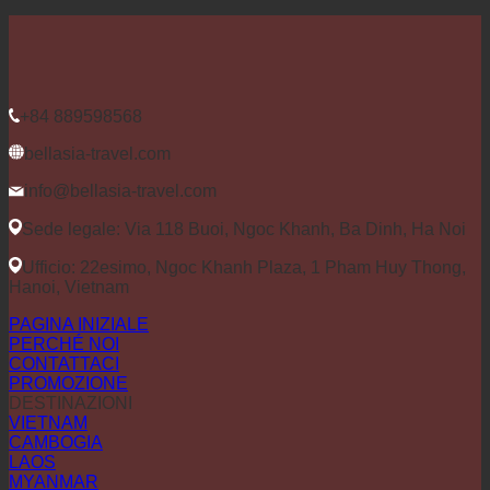
+84 889598568
bellasia-travel.com
info@bellasia-travel.com
Sede legale: Via 118 Buoi, Ngoc Khanh, Ba Dinh, Ha Noi
Ufficio: 22esimo, Ngoc Khanh Plaza, 1 Pham Huy Thong,
Hanoi, Vietnam
PAGINA INIZIALE
PERCHÉ NOI
CONTATTACI
PROMOZIONE
DESTINAZIONI
VIETNAM
CAMBOGIA
LAOS
MYANMAR