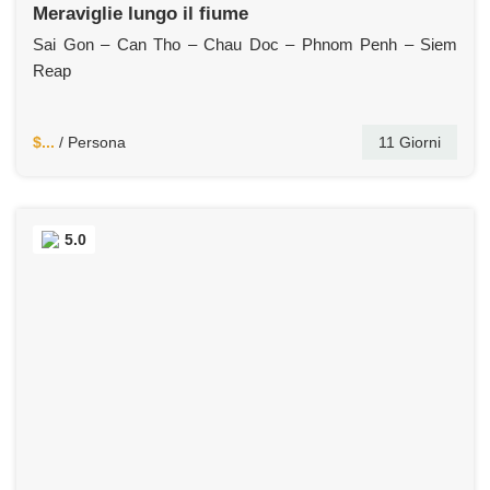
Meraviglie lungo il fiume
Sai Gon – Can Tho – Chau Doc – Phnom Penh – Siem
Reap
$...
/ Persona
11 Giorni
5.0