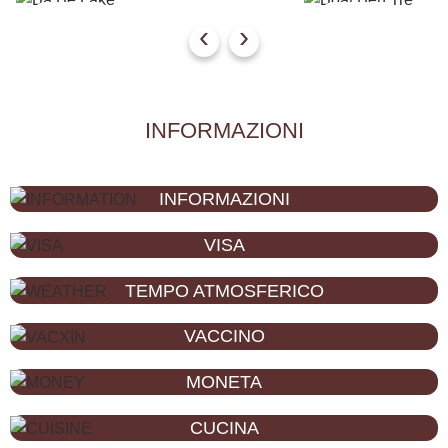
Ba Be
Ben Tre
‹
›
INFORMAZIONI
INFORMAZIONI
VISA
TEMPO ATMOSFERICO
VACCINO
MONETA
CUCINA