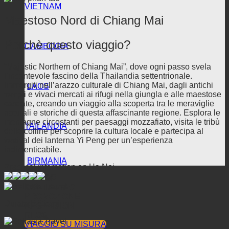
VIETNAM
Maestoso Nord di Chiang Mai
Perchè questo viaggio?
CAMBOGIA
“Majestic Northern of Chiang Mai”, dove ogni passo svela
l’incantevole fascino della Thailandia settentrionale.
Immergiti nell’arazzo culturale di Chiang Mai, dagli antichi
LAOS
templi e vivaci mercati ai rifugi nella giungla e alle maestose
cascate, creando un viaggio alla scoperta tra le meraviglie
naturali e storiche di questa affascinante regione. Esplora le
montagne circostanti per paesaggi mozzafiato, visita le tribù
TAILANDIA
delle colline per scoprire la cultura locale e partecipa al
festival dei lanterna Yi Peng per un’esperienza
indimenticabile.
BIRMANIA
Practical infomation on Ha Noi
5/5
VIAGGI
CONTATTACI
PROMOZIONE
Durata 5 Giorni
RECENSIONI
BLOG
VIAGGIO SU MISURA