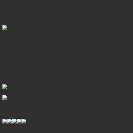
Successivamente visiterai la bellissima architettura di
Napamaytanidol Chedi e Phra Mahatat Napaphon Bhumisiri,
costruiti per onorare il 60° compleanno del re Bhumipol e
della regina Sirikit. Infine, torna a Chiang Mai per il
pernottamento.
Giorno 5: Chiang Mai – Partenza (B)
Dopo la colazione, godete il ​​tempo libero fino al momento in
cui verremo a prendervi per il trasferimento in aeroporto.
Termina il vostro viaggio con i ricordi più cari di Chiang Mai.
LISTA DEGLI HOTEL
CHIANG MAI
White Boutique hotel
Camera deluxe