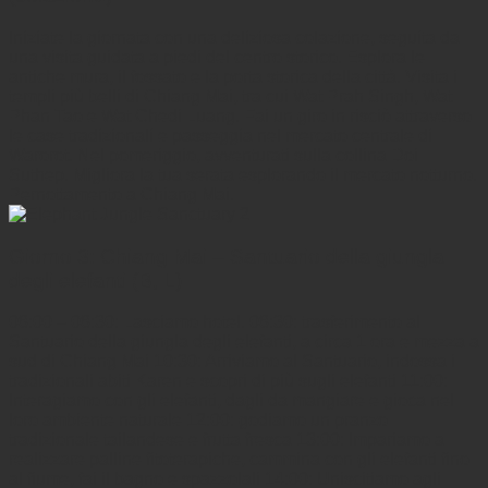
Iniziate la giornata con una deliziosa colazione, seguita da
una visita guidata a piedi del centro storico. Esplora le
antiche mura, il fossato e la porta storica della città. Visita i
templi più belli di Chiang Mai, tra cui Wat Prah Singh, Wat
Phan Tao e Wat Chedi Luang. Fai un giro in risciò attraverso
le case tradizionali e passeggia nel mercato centrale di
Warorot. Nel pomeriggio, avventurati sulla collina Doi
Suthep. Migliora la tua serata esplorando il mercato notturno.
Pernottamento a Chiang Mai.
Giorno 3: Chiang Mai – Santuario della giungla
degli elefanti (B, L)
08:00 – 08:30: Lasciamo hotel. 08:30: trasferimento al
Santuario della giungla degli elefanti, a circa 1 ora e mezza a
sud di Chiang Mai 10:30: Arriviamo al Santuario, indossa i
tradizionali abiti Karen e scopri di più sugli elefanti 11:00:
Interagiamo con gli elefanti, dagli da mangiare e gioca nel
loro ambiente naturale 12:00: godiamo un pranzo
tradizionale tailandese e frutta fresca 13:00: Impariamo a
realizzare palline fitoterapiche, cammina con gli elefanti fino
al fiume, fai il bagno e spazzolali 14:00: Uniscitiamo agli