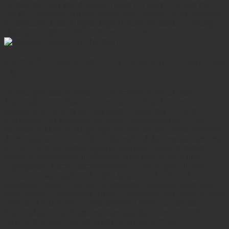
elefanti per una spa di fango, nuota nel fiume e scatta foto
15:00: Cambiamo d'abito, saluto agli elefanti 15:30: lasciamo
il Santuario della giungla degli elefanti, tornando a Chiang
Mai intorno alle 17:00-17:30 per il rientro in hotel.
Giorno 4: Chiang Mai – Doi Inthanon – Chiang Mai
(B)
Questa giornata inizierà con un trasferimento al Parco
Nazionale Doi Inthanon. Ci vorranno circa 2 ore per
raggiungere la vetta più alta della Thailandia: il Parco
Nazionale Doi Inthanon. All'arrivo, trascorreremo 2-3 ore
facendo trekking nella giungla seguendo uno stretto sentiero
di montagna che ci conduce alla splendida cascata nascosta
nel mezzo della lussureggiante giungla. Lungo la strada
prima di raggiungere il villaggio della tribù delle colline
Pagagayaw Karen, attraverseremo i terreni agricoli dove
vedrete la piantagione di caffè, la fattoria dei fiori e le
bellissime terrazze di riso. Scopriamo il villaggio della tribù
delle colline Pagagayaw Karen e assaggia una tazza di caffè
coltivato localmente, quindi prosegui verso la cascata
Vachiratharn, una fragorosa cascata alta 70 metri. Goditi
l'aria fresca alla cascata prima di tornare a terra.