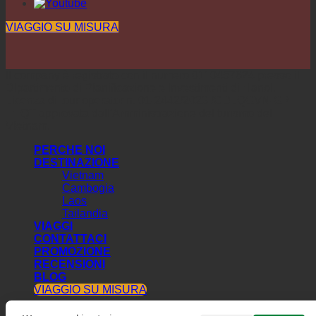
VIAGGIO SU MISURA
Il company è registrato con il numero 0110457624 presso il
Dipartimento di Pianificazione e Investimenti di Hanoi.
Licenza di tour operator n. 01-2442/2023 /CDLQGVN-GP
LHQT approvata dall'Amministrazione del turismo del
Vietnam.
PERCHE NOI
DESTINAZIONE
Vietnam
Cambogia
Laos
Tailandia
VIAGGI
CONTATTACI
PROMOZIONE
RECENSIONI
BLOG
VIAGGIO SU MISURA