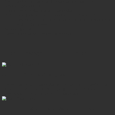
• Sistemazione in camera doppia/matrimoniale con
colazione giornaliera
• Tour in risciò nella città di Chiang Mai
• Pasti come indicato (B = Colazione; L = Pranzo; D = Cena)
• Tutti i trasferimenti con l’auto privata con aria condizionata
• Tutti i biglietti d’ingresso
• Acqua minerale
• Tasse governative e spese di servizio
PROGRAMMA DETTAGLIATO
Giorno 1: Arrivo a Chiang Mai
Al vostro arrivo a Chiang Mai, verrete accolto e trasferito al
tuo hotel. Godete un po' di tempo libero per esplorare e
passeggiare. Pernottamento a Chiang Mai.
Giorno 2: Città di Chiang Mai e Doi Suthep
(colazione)