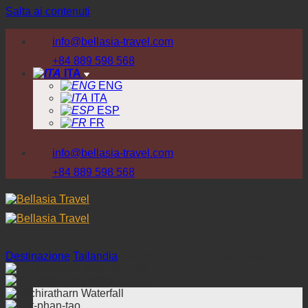
Salta ai contenuti
info@bellasia-travel.com
+84 889 598 568
ITA
ENG
ITA
ESP
FR
info@bellasia-travel.com
+84 889 598 568
Destinazione
/
Tailandia
/
Maestoso Nord di Chiang Mai
PERCHE NOI
DESTINAZIONE