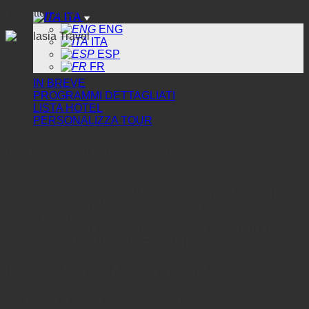
Va Tutto l'anno
ITA
ENG
ITA
ESP
...
FR
IN BREVE
PROGRAMMI DETTAGLIATI
LISTA HOTEL
PERSONALIZZA TOUR
ITINERARIO IN BREVE
Giorno 1:
Arrivo a Chiang Mai
Giorno 2:
Città di Chiang Mai e Doi Suthep (colazione)
Giorno 3:
Chiang Mai – Santuario della giungla degli
elefanti (B, L)
Giorno 4:
Chiang Mai – Doi Inthanon – Chiang Mai (B)
Giorno 5:
Chiang Mai – Partenza (B)
I SERVIZI COMPRENDONO
• La guida in lingua inglese come tempo guidato