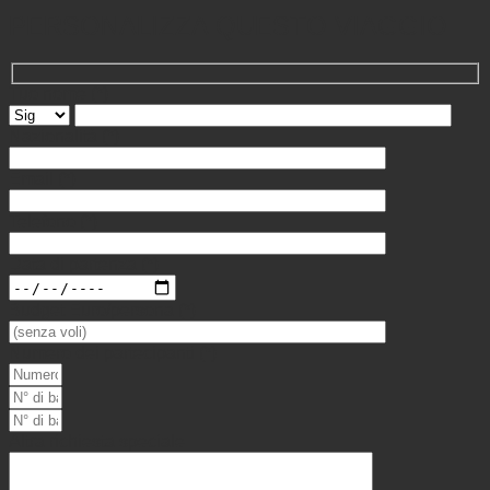
PERSONALIZZA QUESTO VIAGGIO
Tuo nome
(*)
Nazionalità
(*)
Email
(*)
Telefono
(*)
Data di partenza
(*)
Budget Euro/persona
(*)
Numero dei partecipanti
(*)
Altra richiesta speciale