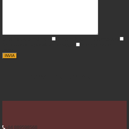
Qual è il tuo desiderio?
Cerco solo idee e informazioni
Sto iniziando a pianificare il viaggio
Vorrei prenotare
presto
COME PRENOTARE?
+84 889598568