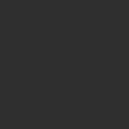
Giorno 5: Meo Vac - Dong Van (C/P)
colazione, viaggio verso Dong Van, attraversando un
bellissimo paesaggio carsico lungo il confine. Sul passo di
Ma Pi Leng, se il tempo è sereno, si gode di un'ampia vista.
Fermatevi a vedere il Fiume Nho Que in basso. Il passo Ma
Pi Leng permette di esplorare i villaggi Hmong con paesaggi
mozzafiato. Che si tratti di terrazze di riso dorate a Ottobre o
di peschi in fiore a Gennaio, la zona sembra un dipinto
colorato. Terminate la vostra passeggiata a Dong Van e
soggiornate in una guest house locale.
Giorno 6: Trekking a Dong Van (C/P)
Intraprendete un trekking di 5 ore attraverso i villaggi delle
minoranze etniche come Ma Pang, Ma Tia, Ha De, Sang Ma
Sao e Ma U. Assistete alla vita semplice e genuina della
gente del posto tra paesaggi mozzafiato di terrazze di riso e
montagne verdi e imponenti. Godetevi le viste panoramiche
lungo il percorso e pranzate al sacco immersi nella natura.
Nel pomeriggio, camminate attraverso i campi di mais e
raggiungete la città di Dong Van, dove avrete del tempo