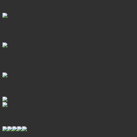
MEO VAC
Home Stay
DONG VAN
Anh Quang Hotel
HA GIANG
Home stay
HA LONG
Swan Cruise
Superior Room