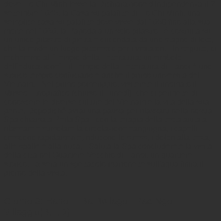
dove Ho Chi Minh lesse la Dichiarazione d'Indipendenza il 2
settembre 1945, la Casa su palafitte di Ho Chi Minh, una
semplice casa su palafitte dove visse dal 1958 fino alla sua
morte nel 1969, la Pagoda a un solo pilastro - è costruita su
un unico pilastro di pietra e circondata da uno stagno di loto,
che la rende un luogo pittoresco per i visitatori. - In seguito, ci
recheremo al "Tempio della Letteratura: un simbolo
dell'educazione" - il Tempio della Letteratura di Hanoi è uno
storico tempio confuciano e anche il primo università del
Vietnam. - Nel primo pomeriggio, visiterete il rinomato il
Museo Etnografico (chiuso il Lunedì), che ci permette di
conoscere le diverse culture del Vietnam e la vita della sua
gente. Dopodiché avrai una pausa per rilassarti nella nostra
Spa chiamata Perla Spa - con la terapia della testa aiuta a
rilassare e stimolare la circolazione sanguigna, i capelli
crescono rapidamente, riducono lo stress, i dolori alla testa,
alle spalle e alla nuca, - Saluta la Spa concluderete la visita
della città nel Quartiere Vecchio di Hanoi, un quartiere
storico. La sera un spettacolo marionette sull'aqua finira il
giorno della visita.
Giorno 3: Hanoi – Ba Be lago - Pac Ngoi
Villaggio(B,L,D)