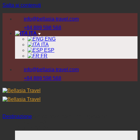
Salta ai contenuti
info@bellasia-travel.com
+84 889 598 568
ITA
ENG
ITA
ESP
FR
info@bellasia-travel.com
+84 889 598 568
Destinazione
/
Vietnam
/
Vietnam Eco-Esploratore
PERCHE NOI
DESTINAZIONE