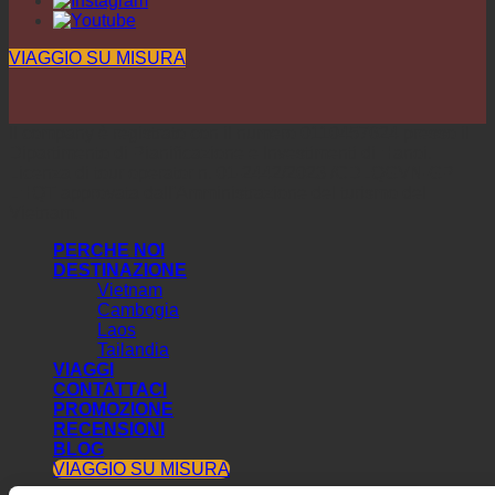
VIAGGIO SU MISURA
Il company è registrato con il numero 0110457624 presso il
Dipartimento di Pianificazione e Investimenti di Hanoi.
Licenza di tour operator n. 01-2442/2023 /CDLQGVN-GP
LHQT approvata dall'Amministrazione del turismo del
Vietnam.
PERCHE NOI
DESTINAZIONE
Vietnam
Cambogia
Laos
Tailandia
VIAGGI
CONTATTACI
PROMOZIONE
RECENSIONI
BLOG
VIAGGIO SU MISURA