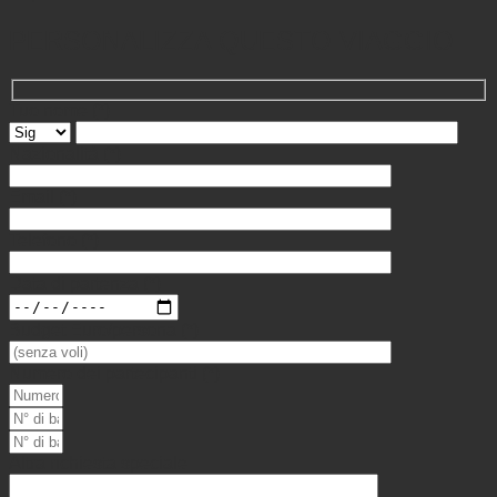
PERSONALIZZA QUESTO VIAGGIO
Tuo nome
(*)
Nazionalità
(*)
Email
(*)
Telefono
(*)
Data di partenza
(*)
Budget Euro/persona
(*)
Numero dei partecipanti
(*)
Altra richiesta speciale