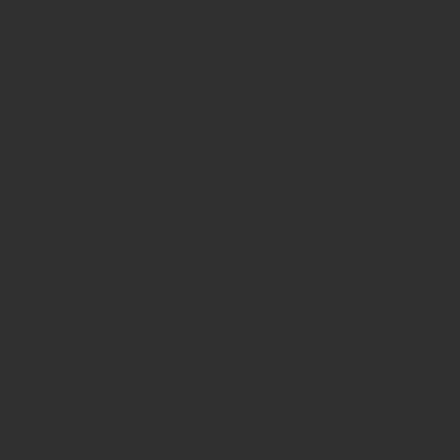
• Tutte le tasse e i servizi
PROGRAMMA DETTAGLIATO
Giorno 1: Arrivo ad Hanoi (C)
Upon arrival at Hanoi Noi Bai International Airport, you will
be greeted by our guide and driver who will escort you to
your hotel in the city center. Free time to relax and overnight
in Hanoi.
Giorno 2: Visita di Hanoi (C) - Head Therapy and
Water Puppet show
Breakfast at the hotel. Discovery of the capital Hanoi. Hanoi
is a fascinating city where ancient traditions mix with modern
life. - Visiteremo il Mausoleo di Ho Chi Minh (non accessibile
il Lunedì e il Venerdì perché chiuso), la Piazza Ba Dinh,