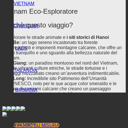
VIETNAM
Vietnam Eco-Esploratore
Perchè questo viaggio?
CAMBOGIA
– Esplorare le strade animate e
i siti storici di Hanoi
–
Ba Be:
un lago sereno incastonato tra foreste
lussureggianti e imponenti montagne calcaree, che offre un
LAOS
rifugio tranquillo e uno sguardo alla bellezza naturale del
Vietnam.
–
Ha Giang:
un paradiso montuoso nel nord del Vietnam,
dove le vibranti culture etniche, le strade tortuose e i
TAILANDIA
paesaggi mozzafiato creano un’avventura indimenticabile.
–
Ha Long:
Incredibile sito Patrimonio dell’Umanità
dell’UNESCO, noto per le sue acque color smeraldo e le
migliaia di carsismi calcarei che creano un paesaggio
BIRMANIA
marino surreale e incantevole in Vietnam.
VIAGGI
Practical infomation on Ha Noi
CONTATTACI
5/5
PROMOZIONE
RECENSIONI
BLOG
Durata 11 Giorni
VIAGGIO SU MISURA