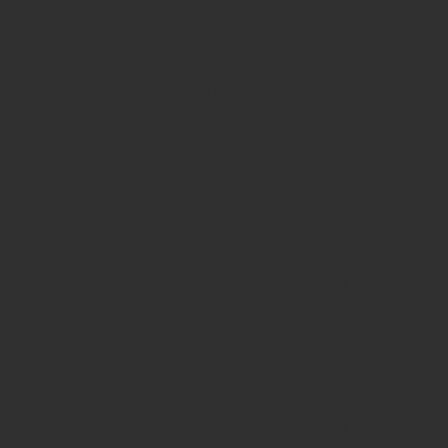
Giorno 3:
Hanoi – Ba Be (C/P/CE)
Giorno 4
: Ba Be – Meo Vac (C)
Giorno 5:
Meo Vac – Dong Van (C/P)
Giorno 6
: Trekking a Dong Van (C/P)
Giorno 7:
Dong Van – Ha Giang (C/CE)
Giorno 8:
Ha Giang – Hanoi (C)
Giorno 9
: Hanoi – Halong (C/P/CE)
Giorno 10:
Halong – Hanoi (C)
Giorno 11:
Partenza dalla città di Hanoi (C)
I SERVIZI COMPRENDONO
• 4 pernottamenti in hotel in doppia/matrimoniale con prima
colazione giornaliera
• 5 notti in famiglia o in una casa di riposo locale
• 01 notte di pernottamento a bordo nella baia di Halong in
una cabina con due letti singoli/doppi con colazione
giornaliera
• Pasti come indicato nell’itinerario (C: per colazione, P: per
pranzo, CE: per cena)
• Tutti i trasferimenti a terra nell’ambito del tour con veicoli
dotati di aria condizionata, incluso il prelievo e la riconsegna
agli aeroporti nei giorni di arrivo e partenza.
• Guida turistica parlante Inglese. Altre lingue su richiesta.
• Tutti i biglietti d’ingresso e le visite turistiche