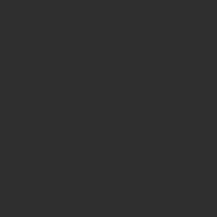
Iniziate la giornata alle 8:00, lasciando l'hotel per un viaggio
in auto di otto ore verso il Lago di Ba Be, situato a 260
chilometri dalla capitale. Lungo il percorso, fate una sosta
per esplorare Thai Nguyen, un mercato locale e un villaggio
etnico Tay. Arrivate a Bac Kan verso mezzogiorno per
pranzare in un ristorante locale. In seguito, proseguite il
viaggio verso il Lago di Ba Be, raggiungendolo nel
pomeriggio. Esplorate i villaggi vicini dove risiedono vari
gruppi etnici come Tay, Nung e San Chi. Potreste anche
assistere il vostro ospite nella preparazione della cena.
Trascorrete la notte in una famiglia nel villaggio di Pac Ngoi.
Giorno 4: Ba Be - Meo Vac (C)
Viaggiate su una strada di montagna fino a Meo Vac, vicino
al confine con la Cina. Lungo il percorso si incontrano diversi
gruppi come i Tay, i Lolo, gli Hmong e i Dao. I Tay vivono
nelle valli, mentre gli Hmong si trovano più in alto. I contadini
Hmong coltivano colture come mais e orzo su piccoli
appezzamenti rocciosi. Parlano la loro lingua e si attengono
alle loro abitudini tradizionali. Arrivo a Meo Vac in tarda
giornata.