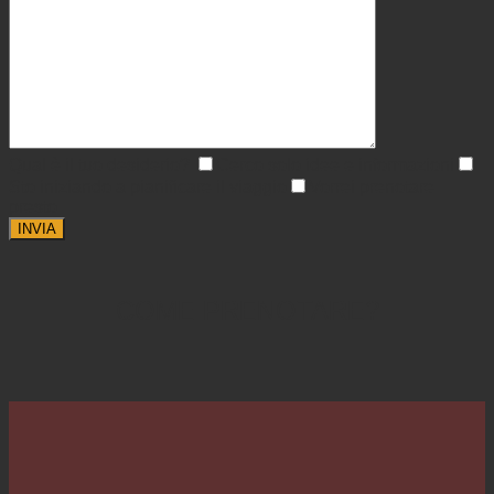
Qual è il tuo desiderio?
Cerco solo idee e informazioni
Sto iniziando a pianificare il viaggio
Vorrei prenotare
presto
COME PRENOTARE?