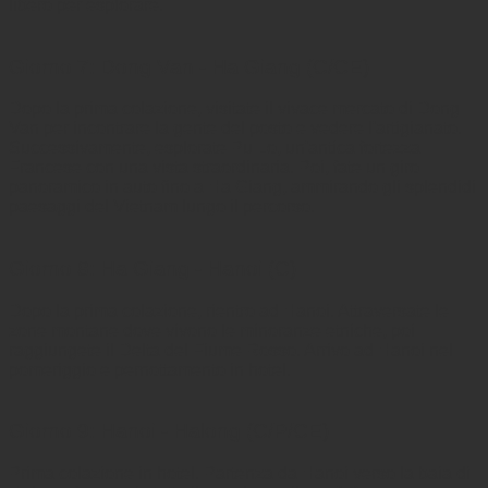
libero per esplorare.
Giorno 7: Dong Van - Ha Giang (C/CE)
Dopo la prima colazione, visitate il vivace mercato di Dong
Van per incontrare la gente del posto e vedere l'artigianato.
Successivamente, esplorate Pu Lo, un'antica fortezza
Francese con una vista straordinaria. Poi, fate un giro
panoramico in auto fino a Ha Giang, ammirando gli splendidi
paesaggi del Vietnam lungo il percorso.
Giorno 8: Ha Giang - Hanoi (C)
Dopo la prima colazione, rientro ad Hanoi. Attraversate le
zone montane dove vivono le minoranze etniche, poi
raggiungete il Delta del Fiume Rosso. Arrivo ad Hanoi nel
pomeriggio e pernottamento in hotel.
Giorno 9: Hanoi - Halong (C/P/CE)
Prima colazione in hotel. Partenza da Hanoi verso la baia di