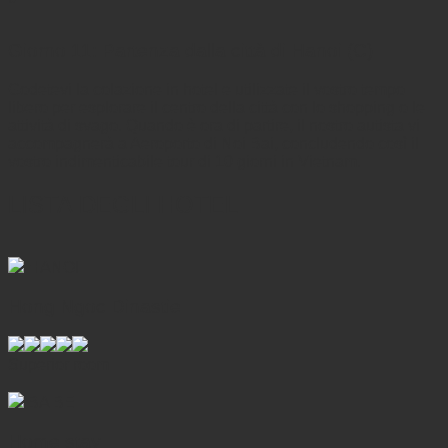
Giorno 11: Partenza dalla città di Hanoi (C)
Godetevi la colazione in hotel e utilizzate il vostro tempo
libero per esplorare il centro della città con lo shopping o le
attività di svago. Quando è ora di partire, il nostro autista vi
accompagnerà a Aeroporto di Noi Bai, concludendo così il
vostro indimenticabile tour di 10 giorni in Vietnam.
LISTA DEGLI HOTEL
HANOI
Hong Ngoc Dinastie
Superior room
BA BE
Home stay