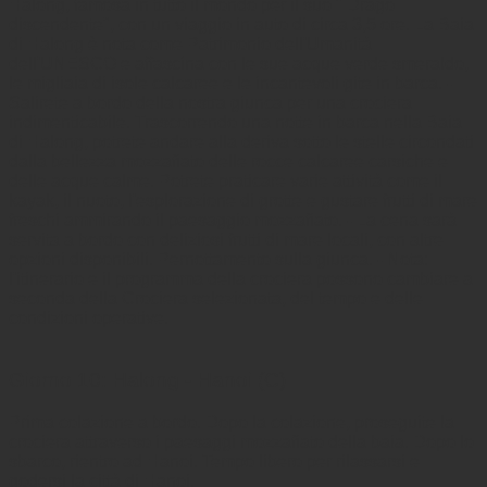
Halong, famosa in tutto il mondo per il suo " Drago
discendente", con un viaggio in auto di circa 3,5 ore. La Baia
di Halong è nota come Patrimonio dell'Umanità
dell'UNESCO e affascina con le sue acque verde smeraldo,
le migliaia di isole calcaree e le incantevoli gite in barca. -
Salirete a bordo della nostra giunca per una crociera
indimenticabile. Trascorrendo una notte in barca nella Baia
di Halong, potrete andare alla deriva sotto le stelle circondati
dalla bellezza mozzafiato delle rocce calcaree carsiche e
delle acque calme. Potrete praticare varie attività come il
kayak, il nuoto, l'esplorazione di grotte e gustare frutti di mare
freschi ammirando il paesaggio mozzafiato. - La cena sarà
servita a bordo con deliziosi frutti di mare locali, con altre
opzioni disponibili. Pernottamento sulla giunca. - Nota:
l'itinerario e il programma della crociera possono cambiare a
seconda della Crociera selezionata, del tempo e delle
condizioni operative.
Giorno 10: Halong - Hanoi (C)
Prima colazione a bordo. Dopo la colazione, proseguite la
crociera attraverso i paesaggi mozzafiato della baia. Dopo lo
sbarco, rientro ad Hanoi. Tempo libero per rilassarsi e
godersi la città di Hanoi.