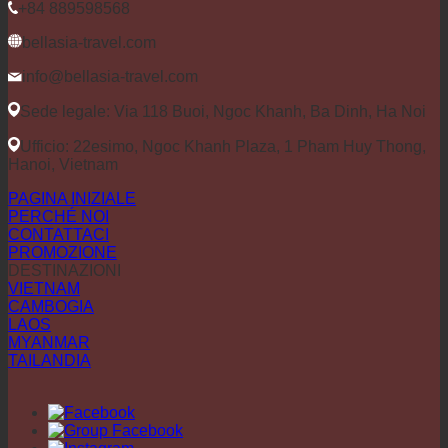
+84 889598568
bellasia-travel.com
info@bellasia-travel.com
Sede legale: Via 118 Buoi, Ngoc Khanh, Ba Dinh, Ha Noi
Ufficio: 22esimo, Ngoc Khanh Plaza, 1 Pham Huy Thong,
Hanoi, Vietnam
PAGINA INIZIALE
PERCHÉ NOI
CONTATTACI
PROMOZIONE
DESTINAZIONI
VIETNAM
CAMBOGIA
LAOS
MYANMAR
TAILANDIA