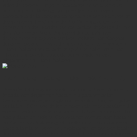
vidrio de colores. Luego, embarcamos en un crucero río
arriba por el río Mekong, que nos ofrecerá una vista
panorámica de la tranquila campiña. Nos aseguraremos de
detenernos en las Cuevas de Pak Ou, santuarios que
consisten en dos grandes cuevas, ambas depósitos de miles
de imágenes de Buda. Durante el día también nos
detendremos en algunos pueblos, incluido Ban Xanghai,
donde se produce el vino de arroz local. Regresaremos a
Luang Prabang por la tarde después de haber visto Ban
Phanom, un pueblo conocido por su tejido a mano.
Alojamiento en Luang Prabang.
Día 4: Luang Prabang - Pakse - Isla Khone (D)
Después del desayuno, vuelo matutino a Pakse. A nuestra
llegada, nos dirigiremos hacia el sur para visitar las
fascinantes ruinas pre-angkorianas de Wat Phu, protegidas
por la UNESCO, uno de los templos más espectaculares del
sudeste asiático. Están ubicados en la base del monte Phu
Kao y datan del siglo V. Continuamos nuestro viaje hacia el
pueblo de Ban Nakasang, el muelle local, continuamos en
barco a la isla de Done Det, exploramos los pueblos locales,
donde verá una serie de reliquias de la era colonial francesa,