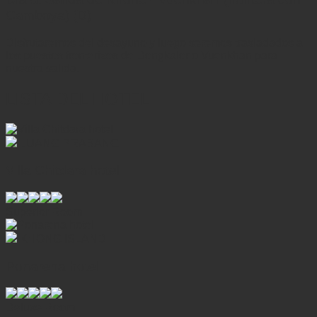
Camboya) (D)
Disfrutaremos del desayuno y luego seremos trasladados a
los puestos fronterizos de Dongkalor o Vuenkhan para
nuestra salida.
LISTA DEL HOTEL
LUANG PRABANG
Villa Chitdara hotel
Superior Room
KHONG ISLAND
Ponarena hotel
Deluxe Room