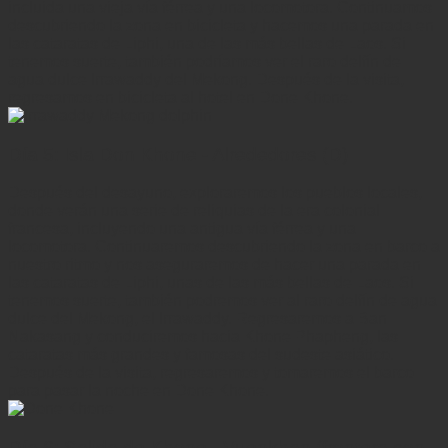
incluida una vieja vía férrea y una locomotora. Continuamos
descubriendo la zona en bicicleta y hacemos una parada en
las cataratas de Liphi, una de las más bellas de Laos. Si
tenemos suerte, también podríamos ver el raro delfín de
agua dulce Irrawaddy del Mekong. Después de la visita,
regresamos en bicicleta al hotel en Done Khone.
Día 5: Isla Don Khone - Alrededores (D)
Después del desayuno, exploraremos los pueblos locales,
donde verán una serie de reliquias de la era colonial
francesa, incluyendo una antigua vía férrea y una
locomotora. Continuaremos descubriendo la zona en barco a
nuestro ritmo y nos aseguraremos de hacer una parada en
las cataratas de Liphi, unas de las más bellas de Laos. Si
tenemos suerte, también podremos ver al raro delfín de agua
dulce del Mekong, el Irrawaddy. Regresaremos a Ban
Nakasang y conduciremos hacia Khone Phapheng, las
cataratas más grandes y famosas del sudeste asiático.
Después de la visita, regresaremos y tomaremos el barco
para pasar la noche en Done Khone.
Día 6: Salida de Khone - Vuenkhan (frontera con