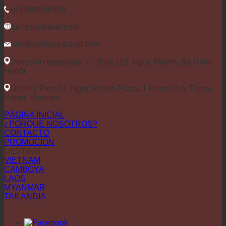
+84 889598568
bellasia-travel.com
info@bellasia-travel.com
Dirección registrada: C/ Buoi 118, Ngoc Khanh, Ba Dinh,
Hanói
Oficina: Piso 22, Ngoc Khanh Plaza, 1 Pham Huy Thong,
Hanói, Vietnam
PÁGINA INICIAL
¿PORQUE NOSOTROS?
CONTACTO
PROMOCIÓN
DESTINO
VIETNAM
CAMBOYA
LAOS
MYANMAR
TAILANDIA