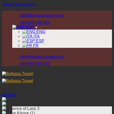
Saltar al contenido
info@bellasia-travel.com
+84 889 598 568
ESP
ENG
ITA
ESP
FR
info@bellasia-travel.com
+84 889 598 568
Destino
/
Laos
/
Serenidad y esplendores de Laos
¿PORQUE NOSOTROS?
DESTINO