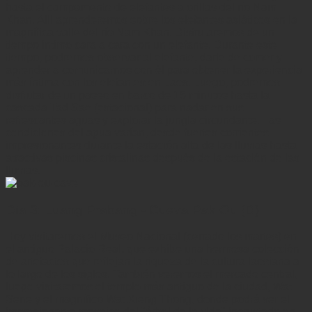
hasta el campamento de elefantes a orillas del río Nam
Khan. Allí aprenderemos sobre los elefantes asiáticos en la
magnífica valle del río Nam Khan. Disfrutaremos de un
tiempo íntimo cara a cara con un elefante. Durante este
tiempo, podremos observar al elefante, darle de comer y
aprender a comunicarnos con él para obtener la experiencia
más íntima con los elefantes en Laos. Luego, podremos
disfrutar de un paseo en barco de 15 minutos hasta la
cascada Tad Sae (estacional) para nadar en sus
refrescantes aguas y explorar la jungla circundante. Las
condiciones del agua varían, desde fuertes corrientes
impresionantes durante la estación alta de las lluvias hasta
atractivas piscinas cristalinas después de la estación de las
lluvias.
Día 3: Luang Prabang - Cueva Pak Ou (D)
Hoy visitaremos el Museo Nacional (cerrado los martes) en
el antiguo Palacio Real, que exhibe una hermosa colección
de artefactos que reflejan la riqueza de la cultura laosiana a
lo largo de los siglos. También veremos el mercado central,
luego visitaremos el templo más antiguo de la ciudad, Wat
Sene y el magnífico Wat Xieng Thong, donde podrá ver el
impresionante mosaico del "árbol de la vida" incrustado en