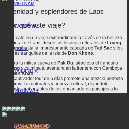
VIETNAM
Serenidad y esplendores de Laos
¿Por qué este viaje?
CAMBOYA
Embárcate en un viaje extraordinario a través de la belleza
atemporal de Laos, desde los tesoros culturales de
Luang
Prabang
hasta la impresionante cascada de
Tad Sae
y los
LAOS
paisajes tranquilos de la isla de
Don Khone
.
Explora la mítica cueva de
Pak Ou
, atraviesa el tranquilo
Mekong
y culmina tu aventura en la frontera con Camboya
TAILANDIA
en
Buen Khan
.
Este cautivador tour de 6 días promete una mezcla perfecta
de maravillas naturales y riqueza cultural, dejándote
recuerdos imborrables de los encantadores paisajes a lo
MYANMAR
largo del río Mekong.
VIAJE
Información sobre Hanói
CONTACTO
5/5
PROMOCIÓN
FEEDBACK
BLOG
Durata 6 Días
VIAJE A MEDIDA