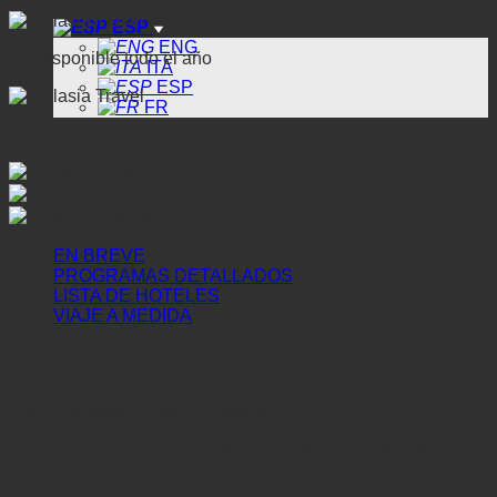
ESP
ENG
Va Disponible todo el año
ITA
ESP
FR
...
Actividades Aventureras
Viajes en Barco
Paseos Normales
EN BREVE
PROGRAMAS DETALLADOS
LISTA DE HOTELES
VIAJE A MEDIDA
ITINERARIO BREVE
Día 1
: Llegada a Luang Prabang
Día 2
: Luang Prabang – Cascada Tadsae – Campo de
elefantes (D)