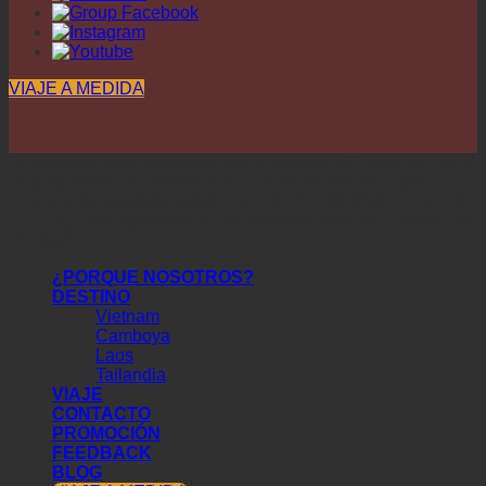
VIAJE A MEDIDA
La empresa está registrada con el número 0110457624 en el
Departamento de Planificación e Inversiones de Hanoi.
Licencia de operador turístico no. 01-2442/2023/CDLQGVN-
GP LHQT fue aprobada por la Administración de Turismo de
Vietnam.
¿PORQUE NOSOTROS?
DESTINO
Vietnam
Camboya
Laos
Tailandia
VIAJE
CONTACTO
PROMOCIÓN
FEEDBACK
BLOG