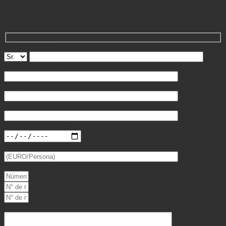
VIAJE A MEDIDA
Su nombre
(*)
Nacionalidad
(*)
Email
(*)
Teléfono
(*)
Fecha de salida
(*)
Budget EURO/persona
(*)
Número de viajeros
(*)
Otras peticiones especiales