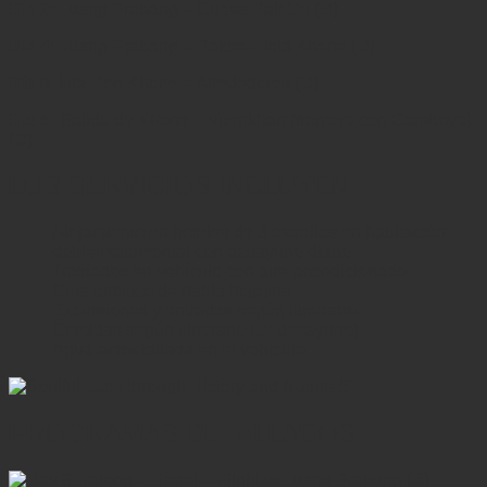
Día 3
: Luang Prabang – Cueva Pak Ou (D)
Día 4
: Luang Prabang – Pakse – Isla Khone (D)
Día 5
: Isla Don Khone – Alrededores (D)
Día 6:
Salida de Khone – Vuenkhan (frontera con Camboya)
(D)
LOS SERVICIOS INCLUYEN
Alojamiento en hoteles de 3 estrellas en habitación
doble/matrimonial con desayuno diario
Traslados en vehículo con aire acondicionado
Guía turístico de habla hispana
Excursiones y entradas según itinerario
Comidas según itinerario (D: desayuno)
Agua embotellada en el vehículo
PROGRAMAS DETALLADOS