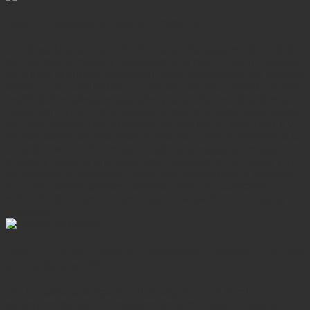
Día 1: Llegada a Luang Prabang
A tu llegada al aeropuerto de Luang Prabang, serás recibido
por nuestro personal y trasladado a tu hotel. Luang Prabang
es quizás la ciudad tradicional mejor conservada del sudeste
asiático. La tranquilidad y el encanto de esta ciudad con sus
espléndidos paisajes naturales y atracciones culturales la
convierten en uno de los lugares más deliciosos para visitar
en Laos. Visitaremos la imponente estupa de Wat Visoun y
los santuarios de Wat Aham y Wat Mai; luego subiremos a la
cima del Monte Phousi para explorar la sagrada estupa
dorada y capturar una vista impresionante de la ciudad y el
río Mekong al atardecer. Desde allí, visitaremos el mercado
nocturno, donde podrás curiosear entre una adorable
selección de telas hechas a mano. Alojamiento en Luang
Prabang.
Día 2: Luang Prabang - Cascada Tadsae - Campo
de elefantes (D)
Por la mañana, después del desayuno en el hotel,
partiremos durante 30 minutos fuera de Luang Prabang