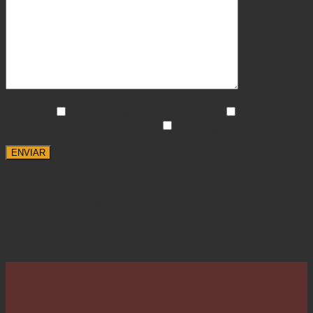
¿En qué etapa te encuentras en la creación de tu proyecto
de viaje?
Solo busco ideas e información
Estoy
empezando a planificar el viaje
Me gustaría reservar
pronto
¿CÓMO RESERVAR?