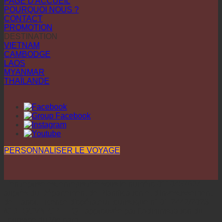
PAGE D'ACCUEIL
POURQUOI NOUS ?
CONTACT
PROMOTION
DESTINATION
VIETNAM
CAMBODGE
LAOS
MYANMAR
THAÏLANDE
PERSONNALISER LE VOYAGE
L'entreprise est enregistrée sous le numéro 0110457624
auprès du Département de Planification et d'Investissement
de Hanoï. Licence d'opérateur touristique n° 01-2442/2023
/CDLQGVN-GP LHQT approuvée par l'Administration du
Tourisme du Vietnam.