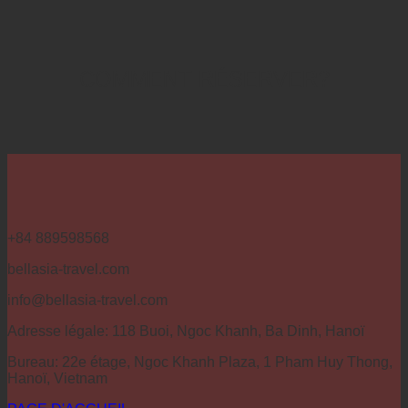
COMMENT RÉSERVER?
+84 889598568
bellasia-travel.com
info@bellasia-travel.com
Adresse légale: 118 Buoi, Ngoc Khanh, Ba Dinh, Hanoï
Bureau: 22e étage, Ngoc Khanh Plaza, 1 Pham Huy Thong,
Hanoï, Vietnam