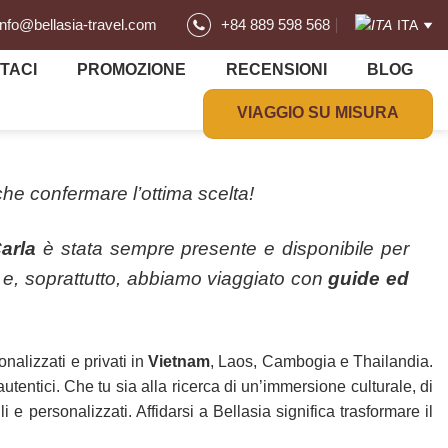
info@bellasia-travel.com
+84 889 598 568
ITA
TACI
PROMOZIONE
RECENSIONI
BLOG
VIAGGIO SU MISURA
he confermare l’ottima scelta!
arla
è stata sempre presente e disponibile per
o e, soprattutto, abbiamo viaggiato con
guide ed
nalizzati e privati in
Vietnam
, Laos, Cambogia e Thailandia.
autentici. Che tu sia alla ricerca di un’immersione culturale, di
li e personalizzati. Affidarsi a Bellasia significa trasformare il