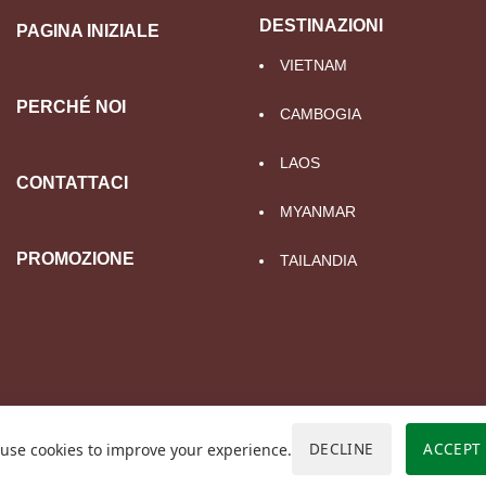
DESTINAZIONI
PAGINA INIZIALE
VIETNAM
PERCHÉ NOI
CAMBOGIA
LAOS
CONTATTACI
MYANMAR
PROMOZIONE
TAILANDIA
DECLINE
ACCEPT
use cookies to improve your experience.
 il Dipartimento di Pianificazione e Investimenti di Hanoi. L
approvata dall'Amministrazione del turismo del Vietnam.