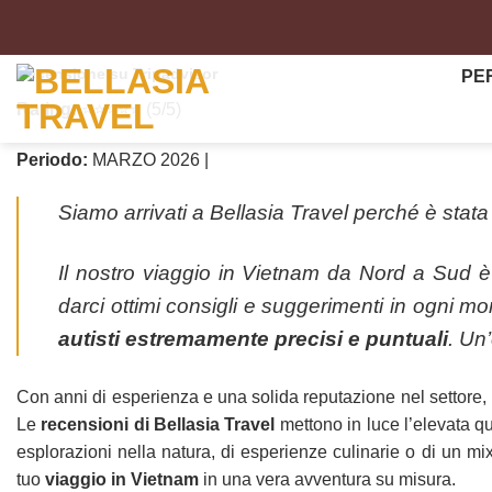
Salta
ai
contenuti
Recensione su Tripadvisor
PE
Rating:
⭐️⭐️⭐️⭐️⭐️ (5/5)
Periodo:
MARZO 2026 |
Siamo arrivati a Bellasia Travel perché è stata
Il nostro viaggio in Vietnam da Nord a Sud è
darci ottimi consigli e suggerimenti in ogni m
autisti estremamente precisi e puntuali
. Un
Con anni di esperienza e una solida reputazione nel settore,
Le
recensioni di Bellasia Travel
mettono in luce l’elevata qua
esplorazioni nella natura, di esperienze culinarie o di un mi
tuo
viaggio in Vietnam
in una vera avventura su misura.