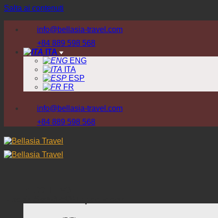
Salta ai contenuti
info@bellasia-travel.com
+84 889 598 568
ITA
ENG
ITA
ESP
FR
info@bellasia-travel.com
+84 889 598 568
PERCHE NOI
Recensione su Tripadvisor
DESTINAZIONE