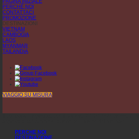
PAGINA INIZIALE
PERCHÉ NOI
CONTATTACI
PROMOZIONE
DESTINAZIONI
VIETNAM
CAMBOGIA
LAOS
MYANMAR
TAILANDIA
VIAGGIO SU MISURA
Il company è registrato con il numero 0110457624 presso il D
approvata dall'Amministrazione del turismo del Vietnam.
PERCHE NOI
DESTINAZIONE