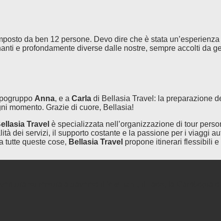
posto da ben 12 persone. Devo dire che è stata un’esperienza f
inanti e profondamente diverse dalle nostre, sempre accolti da g
capogruppo
Anna
, e a
Carla
di Bellasia Travel: la preparazione d
ni momento. Grazie di cuore, Bellasia!
ellasia Travel
è specializzata nell’organizzazione di tour person
ità dei servizi, il supporto costante e la passione per i viaggi au
ra tutte queste cose,
Bellasia Travel
propone itinerari flessibili e
vventura su misura attraverso il
Vietnam
, il Laos, la Cambogia o