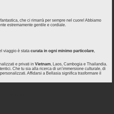
antastica, che ci rimarrà per sempre nel cuore! Abbiamo
ente estremamente gentile e cordiale.
el viaggio è stata
curata in ogni minimo particolare
,
alizzati e privati in
Vietnam
, Laos, Cambogia e Thailandia.
tentici. Che tu sia alla ricerca di un’immersione culturale, di
 personalizzati. Affidarsi a Bellasia significa trasformare il
 la Thailandia.