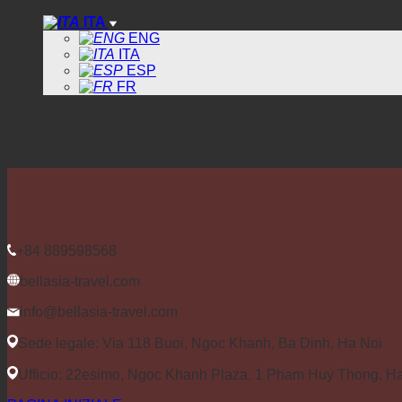
ITA
ENG
ITA
ESP
FR
+84 889598568
bellasia-travel.com
info@bellasia-travel.com
Sede legale: Via 118 Buoi, Ngoc Khanh, Ba Dinh, Ha Noi
Ufficio: 22esimo, Ngoc Khanh Plaza, 1 Pham Huy Thong, H