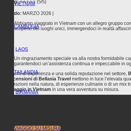
Rating:
⭐️⭐️⭐️⭐️⭐️ (5/5)
VIETNAM
Periodo:
MARZO 2026 |
Abbiamo viaggiato in Vietnam con un allegro gruppo com
CAMBOGIA
scoperto dei luoghi unici, immergendoci in realtà affasc
LAOS
Un ringraziamento speciale va alla nostra formidabile 
garantendoci un’assistenza continua e impeccabile in og
TAILANDIA
Con anni di esperienza e una solida reputazione nel settore,
B
Le
recensioni di Bellasia Travel
mettono in luce l’elevata qual
esplorazioni nella natura, di esperienze culinarie o di un mix t
tuo
viaggio in Vietnam
in una vera avventura su misura.
BIRMANIA
Pronto per iniziare il tuo viaggio?
VIAGGI
CONTATTACI
Contatta oggi stesso
Bellasia Travel
e inizia a creare la tua a
PROMOZIONE
RECENSIONI
BLOG
VIAGGIO SU MISURA