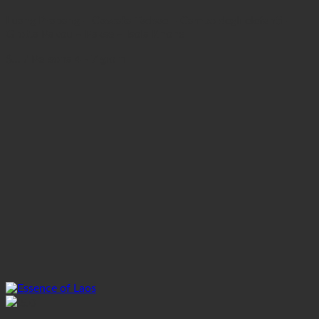
Luang Prabang – Cascata Tadsae – Campo degli elefanti –
Grotta Pakou – Pakse – Isola Khone
$...
/ Persona
4 - 7 giorni
5.0