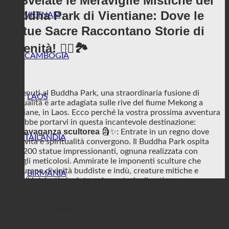
🌟 Svelate le Meraviglie Mistiche del
Buddha Park di Vientiane: Dove le
VIETNAM
Statue Sacre Raccontano Storie di
Serenità! 🧘‍♂️🏞️
CAMBOGIA
Benvenuti al Buddha Park, una straordinaria fusione di
LAOS
spiritualità e arte adagiata sulle rive del fiume Mekong a
Vientiane, in Laos. Ecco perché la vostra prossima avventura
dovrebbe portarvi in questa incantevole destinazione:
1. Stravaganza scultorea
🗿✨: Entrate in un regno dove
TAILANDIA
creatività e spiritualità convergono. Il Buddha Park ospita
oltre 200 statue impressionanti, ognuna realizzata con
dettagli meticolosi. Ammirate le imponenti sculture che
raffigurano divinità buddiste e indù, creature mitiche e
BIRMANIA
simboli intricati che intrecciano storie di antica saggezza.
2. Il Buddha gigante reclinato
🛌🌅: Lasciatevi umiliare dal
VIAGGI
colossale Buddha reclinato, un simbolo iconico di pace e
CONTATTACI
tranquillità. Questa imponente statua si estende attraverso il
PROMOZIONE
paesaggio, invitando i visitatori a riflettere sui profondi
RECENSIONI
insegnamenti del Buddha mentre si godono le viste