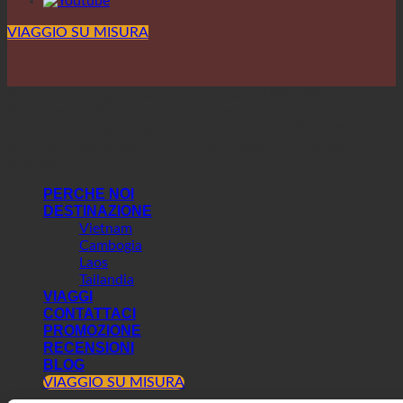
VIAGGIO SU MISURA
Il company è registrato con il numero 0110457624 presso il
Dipartimento di Pianificazione e Investimenti di Hanoi.
Licenza di tour operator n. 01-2442/2023 /CDLQGVN-GP
LHQT approvata dall'Amministrazione del turismo del
Vietnam.
PERCHE NOI
DESTINAZIONE
Vietnam
Cambogia
Laos
Tailandia
VIAGGI
CONTATTACI
PROMOZIONE
RECENSIONI
BLOG
VIAGGIO SU MISURA