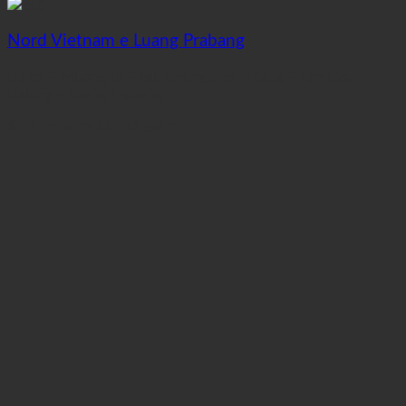
5.0
Nord Vietnam e Luang Prabang
Hanoi – Muong Lo – Mu Chang Chai – Sapa – Tam Coc –
Halong – Luang Prabang
$..,
/ Persona
11 - 15 giorni