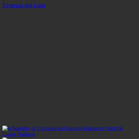
Essenza del Laos
Vientiane – Luang Prabang
$...
/ Persona
4 - 7 giorni