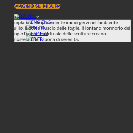
BLOG
panoramiche dei giardini circostanti.
VIAGGIO SU MISURA
3. Atmosfera meditativa
🙏🌺: Immergetevi nell’atmosfera
ITA
serena del Buddha Park. Trovate punti tranquilli per meditare,
ENG
contemplare o semplicemente immergervi nell’ambiente
ITA
tranquillo. Il dolce fruscio delle foglie, il lontano mormorio del
ESP
Mekong e l’energia spirituale delle sculture creano
FR
un’atmosfera che risuona di serenità.
4. Simbolismo spirituale
🕉️🔍: Intraprendete un viaggio
simbolico attraverso le varie statue, ognuna delle quali
racconta una storia unica. Dal Buddha in meditazione alle
sculture di divinità a più braccia, ogni pezzo ha un profondo
significato spirituale e invita a esplorare i diversi aspetti delle
credenze religiose e culturali.
5. Picnic paradisiaco sul Mekong
🍃🧺: Godetevi una
giornata di relax lungo il fiume Mekong, circondati da una
vegetazione lussureggiante e dalle meraviglie artistiche del
Buddha Park. Preparate un picnic, rilassatevi all’ombra degli
alberi e assaporate la tranquillità che permea questo
ambiente idilliaco.
6. Laboratori artistici
🎨🤲: Impegnatevi con gli artigiani
locali e partecipate ai laboratori per assistere alla lavorazione
artigianale di queste sculture monumentali. Scoprite le