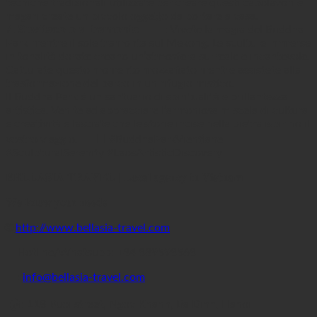
tecniche tradizionali utilizzate per creare questi capolavori e
magari create un piccolo oggetto da portare a casa.
7. Spettacolo al tramonto
🌅🌌: Vivete la magia del Buddha
Park mentre il sole tramonta sul Mekong. Le sculture immerse
in tonalità dorate creano un’atmosfera surreale e incantevole.
Catturate questo momento mozzafiato mentre assistete alla
trasformazione del parco in un rifugio mistico.
Il Buddha Park è un santuario di spiritualità e brillantezza
artistica. Venite ad abbracciare l’armoniosa miscela di cultura
e creatività e lasciate che le storie incise nella pietra ispirino il
vostro viaggio. 🌟🧘‍♀️ #BuddhaParkVientiane
#SculpturalSerenity #LaosArtisticDiscovery
𝐁𝐄𝐋𝐋𝐀𝐒𝐈𝐀 𝐓𝐑𝐀𝐕𝐄𝐋 | 𝐋𝐨𝐜𝐚𝐥 𝐚𝐠𝐞𝐧𝐜𝐲 𝐢𝐧 𝐕𝐢𝐞𝐭𝐧𝐚𝐦
𝐖𝐞 𝐤𝐧𝐨𝐰 𝐲𝐨𝐮𝐫 𝐧𝐞𝐞𝐝𝐬
🌐
http://www.bellasia-travel.com
📞Hotline/Whatsupp: +84 889598568
📧:
info@bellasia-travel.com
🏚: 118 Buoi street, Ngoc Khanh, Ba Đinh, Hanoi