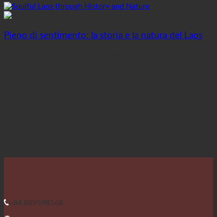
5.0
Pieno di sentimento: la storia e la natura del Laos
Luangprabang – Xiengkhoung – Vangvieng – Vientiane –
Done Khone island – Pakse
$...
/ Persona
11 - 15 giorni
COME PRENOTARE?
+84 889598568