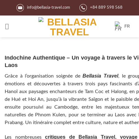
Skip
info@bellasia-travel.com
+84 889 598 568
to
content
FR
Indochine Authentique – Un voyage à travers le V
Laos
Bellasia Travel
Grâce à l’organisation soignée de
, le gro
émotions et découvertes à travers trois pays fascinants d’
Hanoï aux paysages enchanteurs de Tam Coc et Halong, en pas
de Hué et Hoi An, jusqu’à la vibrante Saïgon et le paisible d
ensuite poursuivi au Cambodge, entre les majestueux tem
naturelles de Phnom Kulen, pour se terminer au Laos avec la
Prabang. Un itinéraire complet entre culture, nature et authen
critiques de Bellasia Travel, voyag
Les nombreuses