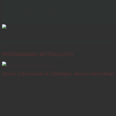
Hotline di supporto 24 ore su 24
Acqua fredda e asciugamano durante i tour
PROGRAMMA DETTAGLIATO
Giorno 1 Benvenuto in Cambogia: arrivo a Siem Reap
Arrivo all’aeroporto di Siem Reap. Incontro con la Guida. 
Trasferimento in centro città e sistemazione in hotel. 

Check-in in hotel dalle ore 14:00. Giornata libera per 
riposarvi o fare una prima scoperta della città.

Pernottamento a Siem Reap.
