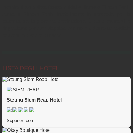
Incontra il tuo autista (senza guida) e ritorna a Phnom Penh. 
Arrivo a Phnom Penh, trasferimento in aeroporto per la 
partenza per la prossima destinazione. È ora di salutarci, ti 
ringraziamo per aver viaggiato con noi e ti diamo un cordiale 
benvenuto a venire di nuovo.
LISTA DEGLI HOTEL
SIEM REAP
Steung Siem Reap Hotel
Superior room