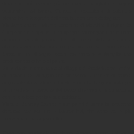
dura che può essere più riccamente intagliata e meglio 
sopravvive nel tempo. Questa è l'occasione di catturare 
alcune belle fotografie delle sculture chiare e dettagliate. 

Visitiamo anche il Museo Landmine di Mr. Akira. Il signor Ra 
è impegnato a ripulire la campagna cambogiana dalle mine 
antiuomo durante gli anni di conflitto e si affida interamente 
alla donazione dei visitatori per finanziare il suo lavoro. 
Sosta in un villaggio locale per visitare le famiglie che 
producono zucchero di palma.

Sulla via del ritorno, sosta al villaggio di Pradark, dove vedrai 
gli abitanti del villaggio che producono zucchero di palma, 
artigianato da vendere ai turisti. È una bella opportunità per 
te di vedere le persone del posto che vivono in campagna 
con le loro lotte per la vita quotidiana.

Visita di Banteay Samre: le sue pareti di arenaria rosa sono 
decorate con sculture e bassorilievi, che sono tra le più 
interessanti che Angkor offer.

Cena con spettacolo di danza Apsara presso ristorante 