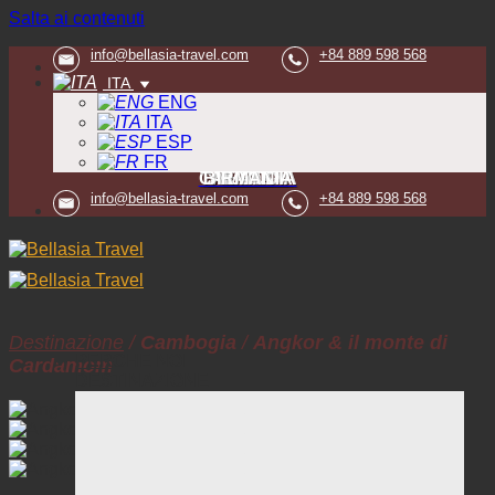
Salta ai contenuti
info@bellasia-travel.com
+84 889 598 568
ITA
ENG
ITA
ESP
FR
CAMBOGIA
TAILANDIA
BIRMANIA
VIETNAM
LAOS
info@bellasia-travel.com
+84 889 598 568
Destinazione
/
Cambogia
/
Angkor & il monte di
PERCHE NOI
Cardamom
DESTINAZIONE