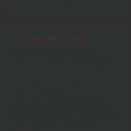
Giorno 8
Arrivederci Cambogia (C)
I SERVIZI COMPRENDONO
Camera doppia/matrimoniale condivisa
Pasto: solo colazione come indicato nel programma
(solo menu fisso e cibi) (C: colazione, P: pranzo e
CE: cena)
Trasferimenti e tour con aria condizionata privata.
veicoli come da programma
Visite e biglietti d’ingresso come specificato
Guida locale parlante inglese come da programma
Tutte le gite in barca come indicato nel programma
Unisciti alla barca per il campo tendato di
Cardamom