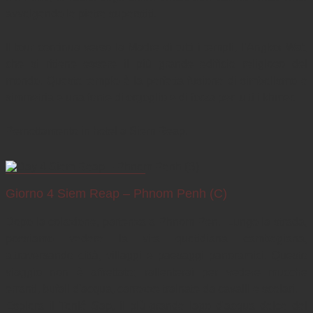
avvolgendo le pietre superstiti.

Il tour continua verso la Madre di tutti i templi, l’Angkor Wat, 
che si ritiene essere il più grande edificio religioso del 
mondo. Questo tempio è la perfetta fusione di simbolismo e 
simmetria e una fonte di orgoglio e di forza per tutti i khmer. 

Giorno 4 Siem Reap – Phnom Penh (C)
Dopo la colazione, partenza a Phnom Pen.  Lungo la strada, 
possiamo vedere la vita quotidiana cambogiana, 
attraversando città, villaggi e paesaggi panoramici. Questo 
viaggio non è affrettato; rallenterai per vedere mucche 
erranti, bufali d'acqua, carrozze trainate da cavalli e scolari.

Esplora il Tonlé Sap, il più grande lago d'acqua dolce del 