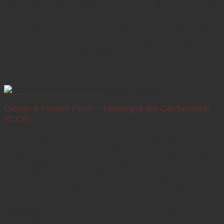
statue di Buddha. Esploriamo anche il Museo Nazionale, 
ricco di arte antica.

Successivamente, ci fermiamo al Mercato Centrale, un luogo 
vivace nel cuore di Phnom Penh. Più tardi, ci godiamo una 
crociera di un'ora sui fiumi Mekong e Tonle Sap per assistere 
allo splendido tramonto.  Pernottamento a Phnom Penh.
Giorno 6 Phnom Penh – Montagna del Cardamomo
(C,CE)
Partenza per circa 4 ore fino a Trapeang Rung. Durante il 
viaggio, puoi fermarti per un caffè e un pasto leggero (paghi il 
tuo cibo). Quando arrivi al lodge a Trapeang Rung, puoi 
rinfrescarti nella lounge prima di fare un viaggio di un'ora al 
campo tendato Cardamom sul fiume Preak Tachan.

Alloggerai in una comoda tenda. Nel pomeriggio, puoi fare 
un'escursione nella natura intorno al campo e vedere diversi 