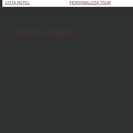
LISTA HOTEL
PERSONALIZZA TOUR
ITINERARIO IN BREVE
Giorno 1
Benvenuto in Cambogia: arrivo a Siem
Reap
Giorno 2
Preah Khan, Banteay Srei & Landmine
Museum (C/CE)
Giorno 3
Visita di Siem Reap – Highlight di Angkor
(C)
Giorno 4
Siem Reap – Phnom Penh (C)
Giorno 5
Passato e presente di Phnom Penh (C)
Giorno 6
Phnom Penh – Montagna del Cardamomo
(C,CE)
Giorno 7
Montagna del Cardamomo (C,P,CE)