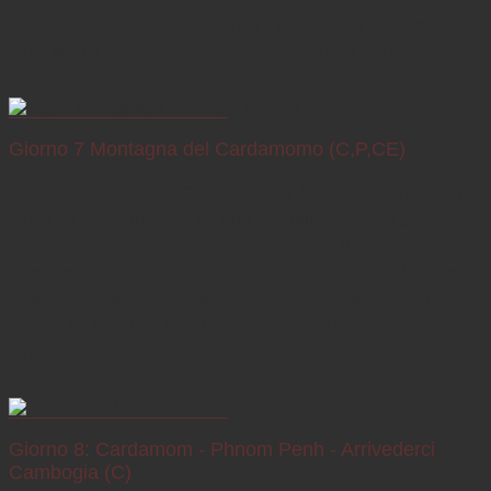
animali selvatici. Scoprirai anche gli sforzi di conservazione 
della Wildlife Alliance. Trascorri la notte nella tua tenda.
Giorno 7 Montagna del Cardamomo (C,P,CE)
Dopo la colazione, i Rangers della Wildlife Alliance e una 
guida ci condurranno in una pattuglia nella fitta foresta. 
Potremmo avvistare animali selvatici lungo la strada. 
L'escursione si ferma alla stazione dei ranger, dove sono 
esposte trappole e trappole confiscate. Possiamo tornare al 
campo in kayak o fare un'escursione. Trascorri la notte in 
tenda.
Giorno 8: Cardamom - Phnom Penh - Arrivederci
Cambogia (C)