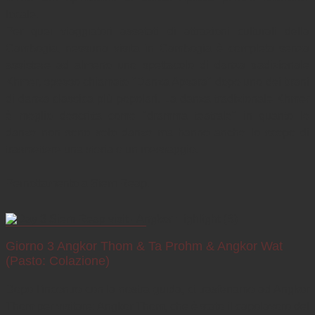
locale. 

Per quei viaggiatori assetati di attrazioni culturali della 
Cambogia, nessuna visita in Cambogia è completa senza 
assistere ad almeno uno spettacolo di danza tradizionale 
Khmer, spesso chiamato "Danza Apsara" dopo uno dei brani 
di danza classica più popolari. La danza tradizionale Khmer 
è meglio descritta come "dramma teatrale" in quanto le 
danze non sono solo danze ma hanno anche lo scopo di 
trasmettere una storia o un messaggio.

Giorno 3 Angkor Thom & Ta Prohm & Angkor Wat
(Pasto: Colazione)
Dopo l'incontro con la nostra guida, ci trasferiamo ad Angkor 
Thom per visitare: Angkor Thom, che è stato il capolavoro del 