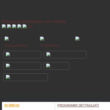
l’avventura e gli amanti della natura, offrendo un’esperienza
unica e coinvolgente fuori dai sentieri battuti nel cuore del
sud-est asiatico
Practical infomation on Ha Noi
4/5
Durata 8 Days
Va All Years
...
Viaggi sulla barca
Passeggiate Normali
Trekking Leggero
Spettacoli
Viaggi in Tuktuk/Cyclo
IN BREVE
PROGRAMMI DETTAGLIATI