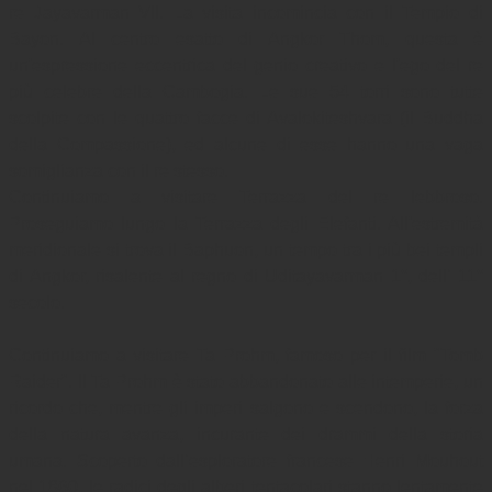
re Jayavarman VII. La visita incomincia con il Tempio di 
Bayon. Al centro esatto di Angkor Thom, questa è 
un'espressione eccentrica del genio creativo e l'ego del re 
più celebre della Cambogia. Le sue 54 torri sono tutte 
scolpite con le quattro facce di Avalokiteshvara (il Buddha 
della Compassione), ed alcune di esse hanno una vaga 
somiglianza con il re stesso.

Continuiamo a visitare Terrazza del re lebbroso. 
Proseguiamo lungo la Terrazza degli Elefanti. All'estremità 
meridionale si trova il Baphuon, un tempo tra i più bei templi 
di Angkor, risalente al regno di Uditayavarman 1°, dell’ 11° 
secolo.

Continuiamo a visitare Ta Prohm, famoso per il film "Tomb 
Raider". Il Ta Prohm è stato abbandonato alle intemperie, un 
ricordo che, mentre gli imperi salgono e scendono, la forza 
della natura avanza, incurante dei drammi della storia 
umana. Scoperto dall’esploratore francese Henri Mouhout 
nel 1860, le radici degli alberi tentacolari stanno lentamente 