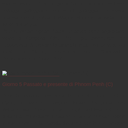
sud-est asiatico. Goditi un giro in barca e ammira l'esclusivo 
"villaggio galleggiante" con scuole galleggianti e persino 
una stazione di polizia. Il villaggio si muove al variare del 
livello dell'acqua.

Potresti visitare Spean Pratos, un antico ponte angkoriano, 
vicino a Kompong Kdei. Per i più avventurosi, c'è 
l'opportunità di provare la tarantola fritta, una prelibatezza 
locale, a Skoun, conosciuta come "Spiderville". 
Pernottamento a Phnom Penh
Giorno 5 Passato e presente di Phnom Penh (C)
Dopo la colazione, visiteremo la ctitta di Phnom Penh in 
Cyclo, un divertente trasporto locale. Per prima cosa 
visitiamo Wat Phnom, un alto tempio buddista nel centro 
della città. Poi vediamo il Palazzo Reale, un colorato edificio 
in stile Khmer, e la Pagoda d'Argento con le sue preziose 