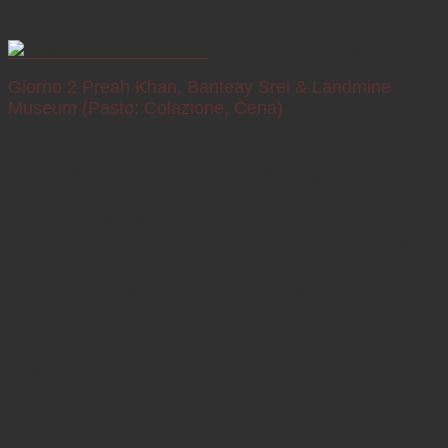
Giorno 2 Preah Khan, Banteay Srei & Landmine
Museum (Pasto: Colazione, Cena)
Partiamo per il tempio di Preah Khan. Si trova a nord-est di 
Angkor Thom e appena ad ovest del Jayatataka baray, a cui 
era associato. Era il centro di un'organizzazione consistente, 
con quasi 100.000 funzionari e servitori. Poi c'è Neak Poan, 
"i serpenti intrecciati" è un piccolo tempio situato su un'isola 
al centro dell'ormai secca Jayatataka baray, una riserva 
d'acqua lunga 3.500 metri e larga 900 metri. Continua a 
Tasom offre alcuni bei punti fotografici, in particolare 
l'ingresso posteriore dove le radici degli alberi adornano la 
porta.

Ci dirigiamo per visitare il piccolo ma bellissimo tempio di 
Banteay Srei, attraversando la campagna rurale. Questo 
tempio è in gran parte costruito in arenaria rosa, pietra più 