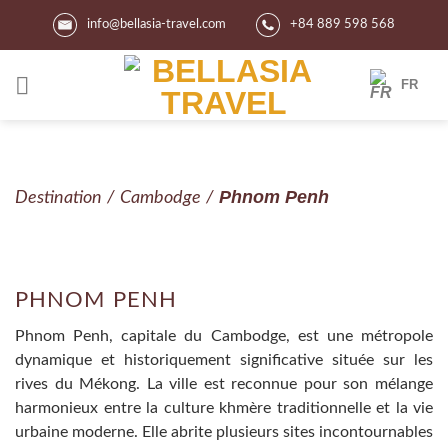
Skip
info@bellasia-travel.com
+84 889 598 568
to
content
FR
Phnom Penh
Destination
/
Cambodge
/
PHNOM PENH
Phnom Penh, capitale du Cambodge, est une métropole
dynamique et historiquement significative située sur les
rives du Mékong. La ville est reconnue pour son mélange
harmonieux entre la culture khmère traditionnelle et la vie
urbaine moderne. Elle abrite plusieurs sites incontournables