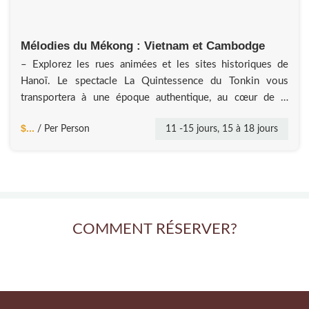
Mélodies du Mékong : Vietnam et Cambodge
– Explorez les rues animées et les sites historiques de
Hanoï. Le spectacle La Quintessence du Tonkin vous
transportera à une époque authentique, au cœur de la
campagne vietnamienne d’antan. – Découvrez les paysages
$...
11 -15 jours, 15 à 18 jours
/ Per Person
époustouflants de Ninh Binh et de la baie d’Halong, avec
une nuit magique à bord d’un bateau. – Plongez dans
l’histoire
COMMENT RÉSERVER?