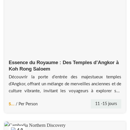
Essence du Royaume : Des Temples d’Angkor à
Koh Rong Saloem
Découvrir la porte d’entrée des majestueux temples
d’Angkor, offrant un mélange de merveilles anciennes et de
culture vibrante, invitant les voyageurs à explorer son
histoire riche et à vivre la chaleur de l’hospitalité
$...
11 -15 jours
/ Per Person
cambodgienne. Banteay Srei, la ‘Citadelle des Femmes’,
révèle des sculptures et un art ancien d’une grande
complexité. Le lac Tonle Sap, le
4.0