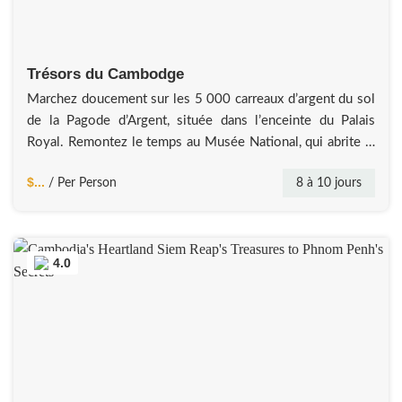
Trésors du Cambodge
Marchez doucement sur les 5 000 carreaux d’argent du sol
de la Pagode d’Argent, située dans l’enceinte du Palais
Royal. Remontez le temps au Musée National, qui abrite la
plus belle collection au monde de sculptures angkoriennes.
$...
8 à 10 jours
/ Per Person
Wat Phnom – perchée sur une colline arborée, Wat Phnom
offre une vue peu changée depuis un demi-siècle.
4.0