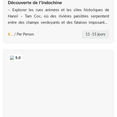
Découverte de l’Indochine
– Explorer les rues animées et les sites historiques de
Hanoï – Tam Coc, où des rivières paisibles serpentent
entre des champs verdoyants et des falaises imposantes,
offrant une escapade tranquille et pittoresque – Découvrir
$...
11 -15 jours
/ Per Person
la baie d’Halong, classée au patrimoine mondial de
l’UNESCO, qui séduit par ses eaux vert émeraude, ses
milliers d’îlots calcaires
5.0