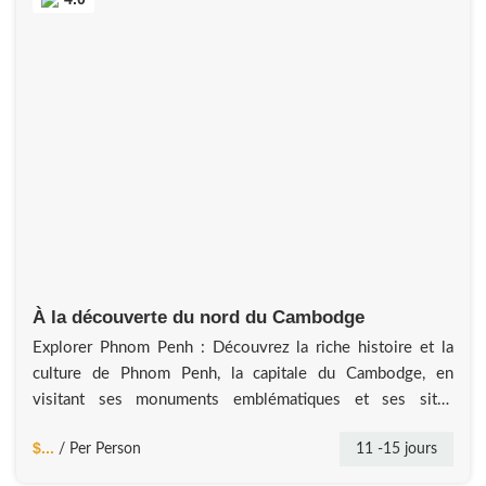
À la découverte du nord du Cambodge
Explorer Phnom Penh : Découvrez la riche histoire et la
culture de Phnom Penh, la capitale du Cambodge, en
visitant ses monuments emblématiques et ses sites
historiques.Observation des dauphins à Kratie : Observez
$...
11 -15 jours
/ Per Person
les rares dauphins d’eau douce Irrawaddy dans leur habitat
naturel le long du Mékong à Kratie.Expérience écologique