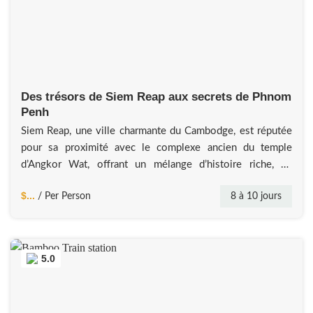
Des trésors de Siem Reap aux secrets de Phnom
Penh
Siem Reap, une ville charmante du Cambodge, est réputée
pour sa proximité avec le complexe ancien du temple
d’Angkor Wat, offrant un mélange d’histoire riche, de
culture vibrante et de confort moderne à ses visiteurs.
$...
8 à 10 jours
/ Per Person
Preah Vihear, un magnifique temple perché sur une falaise
montagneuse, offre des vues panoramiques à couper le
souffle et un
5.0