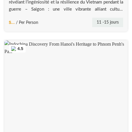
révélant l’ingéniosité et la résilience du Vietnam pendant la
guerre – Saigon : une ville vibrante alliant culture
traditionnelle et modernité, offrant des expériences
$...
11 -15 jours
/ Per Person
diversifiées pour chaque voyageur – Ben Tre : un havre de
paix dans le Delta du Mékong, où des bosquets
4.5