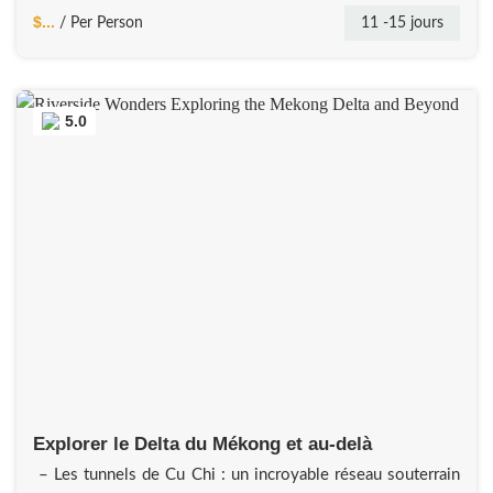
$...
11 -15 jours
/ Per Person
profitez d’une balade en bateau sur le lac. Partez à
l’aventure sur le mont sacré de Phnom Kulen, à la
découverte de
5.0
Explorer le Delta du Mékong et au-delà
– Les tunnels de Cu Chi : un incroyable réseau souterrain